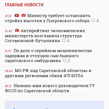
ГЛАВНЫЕ НОВОСТИ
Министр требует остановить
15:15
стройку высотки у Покровского собора
4
Антирейтинг экономических
12:45
министерств возглавила структура
Согомоновой-Бутылкина
4
По делу о серийном мошенничестве
11:37
задержан и отпущен сын бывшего
саратовского омбудсмена
2
МО РФ: над Саратовской областью и
09:43
другими регионами сбили 475 БПЛА
Названо имя нового руководителя ГУ
18:12
ФССП по Саратовской области