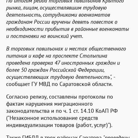
По итогам рейда торговых павильонов Крытого
рынка, лицам, осуществлявшим трудовую
деятельность, сотрудниками военкоматов
гражданам России вручены девять повесток о
необходимости прибытия в районные военкоматы
и постановки на воинский учет.
В торговых павильонах и местах общественного
питания и кафе на проспекте Столыпина
проведена проверка 47 иностранных граждан и
более 50 граждан Российской Федерации,
осуществляющих трудовую деятельность",
-
сообщает ГУ МВД по Саратовской области.
Согласно релизу, составлены протоколы по
фактам нарушения миграционного
законодательства и по ч. 1 ст. 14.10 КоАП РФ
("Незаконное использование средств
индивидуализации товаров (работ, услуг)").
Также ГИБДД в трех районах Саратова
"проведены