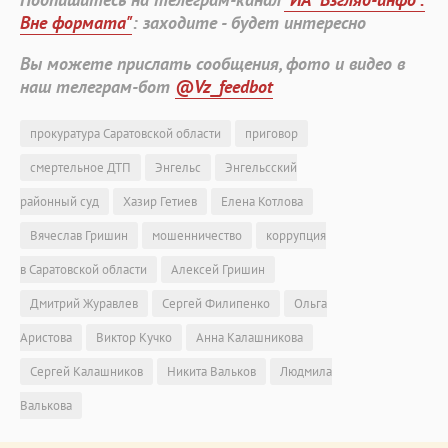
Вне формата"
: заходите - будет интересно
Вы можете прислать сообщения, фото и видео в
наш телеграм-бот
@Vz_feedbot
прокуратура Саратовской области
приговор
смертельное ДТП
Энгельс
Энгельсский
районный суд
Хазир Гетиев
Елена Котлова
Вячеслав Гришин
мошенничество
коррупция
в Саратовской области
Алексей Гришин
Дмитрий Журавлев
Сергей Филипенко
Ольга
Аристова
Виктор Кучко
Анна Калашникова
Сергей Калашников
Никита Вальков
Людмила
Валькова