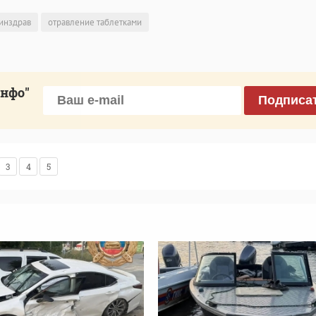
инздрав
отравление таблетками
инфо"
Подписа
3
4
5