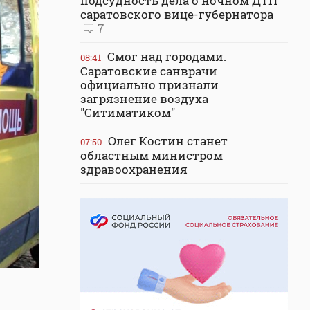
подсудность дела о ночном ДТП
саратовского вице-губернатора
7
Смог над городами.
08:41
Саратовские санврачи
официально признали
загрязнение воздуха
"Ситиматиком"
Олег Костин станет
07:50
областным министром
здравоохранения