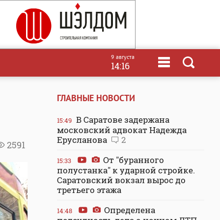
9 августа
14:16
ГЛАВНЫЕ НОВОСТИ
В Саратове задержана
15:49
московский адвокат Надежда
Ерусланова
2
2591
От "буранного
15:33
полустанка" к ударной стройке.
Саратовский вокзал вырос до
третьего этажа
Определена
14:48