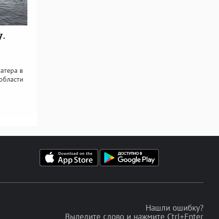
у.
атера в
области
Нашли ошибку?
Выделите слово и нажмите Ctrl+Enter