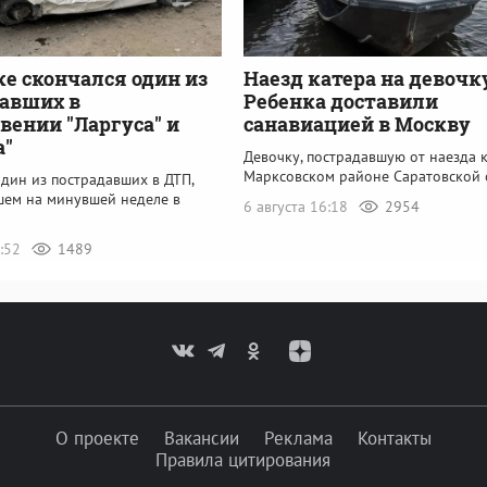
ке скончался один из
Наезд катера на девочк
авших в
Ребенка доставили
вении "Ларгуса" и
санавиацией в Москву
а"
Девочку, пострадавшую от наезда к
Марксовском районе Саратовской 
дин из пострадавших в ДТП,
ем на минувшей неделе в
6 августа 16:18
2954
2:52
1489
О проекте
Вакансии
Реклама
Контакты
Правила цитирования