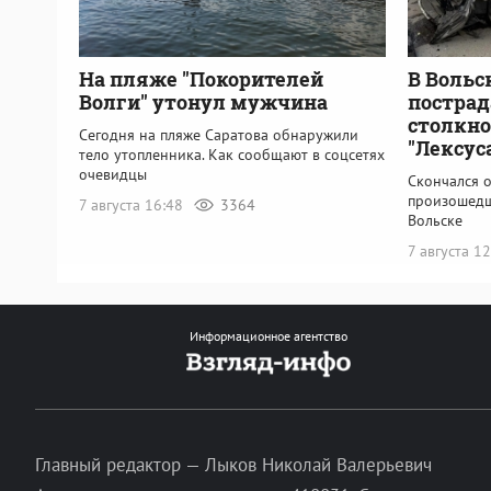
На пляже "Покорителей
В Вольс
Волги" утонул мужчина
пострад
столкно
Сегодня на пляже Саратова обнаружили
"Лексус
тело утопленника. Как сообщают в соцсетях
очевидцы
Скончался о
произошедш
7 августа 16:48
3364
Вольске
7 августа 1
Информационное агентство
Главный редактор — Лыков Николай Валерьевич