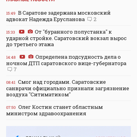
В Саратове задержана московский
15:49
адвокат Надежда Ерусланова
2
От "буранного полустанка" к
15:33
ударной стройке. Саратовский вокзал вырос
до третьего этажа
Определена подсудность дела о
14:48
ночном ДТП саратовского вице-губернатора
7
Смог над городами. Саратовские
08:41
санврачи официально признали загрязнение
воздуха "Ситиматиком"
Олег Костин станет областным
07:50
министром здравоохранения