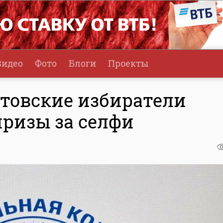
Видео
Фото
Блоги
Проекты
атовские избиратели
призы за селфи