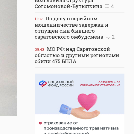
возглавила структура
Согомоновой-Бутылкина
4
По делу о серийном
11:37
мошенничестве задержан и
отпущен сын бывшего
саратовского омбудсмена
2
МО РФ: над Саратовской
09:43
областью и другими регионами
сбили 475 БПЛА