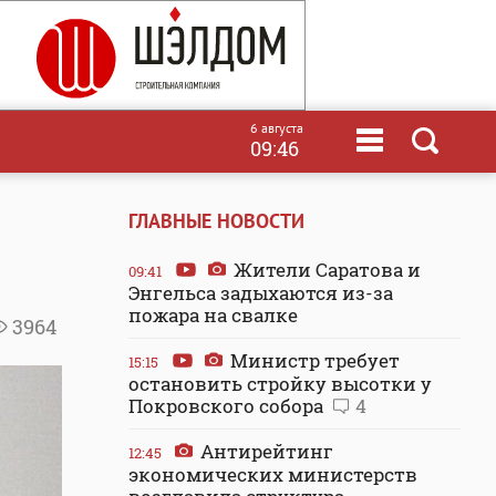
6 августа
09:46
ГЛАВНЫЕ НОВОСТИ
Жители Саратова и
09:41
Энгельса задыхаются из-за
пожара на свалке
3964
Министр требует
15:15
остановить стройку высотки у
Покровского собора
4
Антирейтинг
12:45
экономических министерств