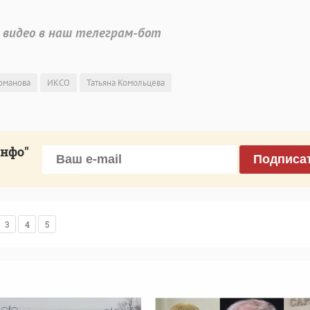
 видео в наш телеграм-бот
оманова
ИКСО
Татьяна Комольцева
инфо"
Подписа
3
4
5