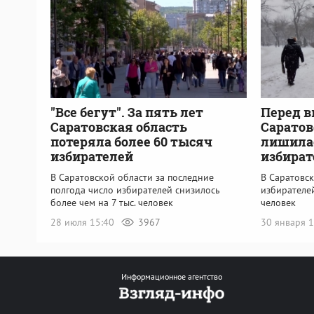
"Все бегут". За пять лет
Перед в
Саратовская область
Саратов
потеряла более 60 тысяч
лишилас
избирателей
избират
В Саратовской области за последние
В Саратовск
полгода число избирателей снизилось
избирателей
более чем на 7 тыс. человек
человек
28 июля 15:40
3967
30 января 
Информационное агентство