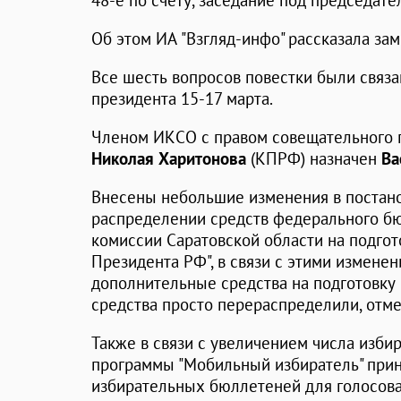
48-е по счету, заседание под председат
Об этом ИА "Взгляд-инфо" рассказала з
Все шесть вопросов повестки были связ
президента 15-17 марта.
Членом ИКСО с правом совещательного г
Николая Харитонова
(КПРФ) назначен
Ва
Внесены небольшие изменения в постан
распределении средств федерального б
комиссии Саратовской области на подго
Президента РФ", в связи с этими измене
дополнительные средства на подготовку
средства просто перераспределили, отм
Также в связи с увеличением числа изби
программы "Мобильный избиратель" прин
избирательных бюллетеней для голосов