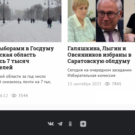
ыборами в Госдуму
Галяшкина, Лыгин и
ская область
Овсянников избраны в
ь 7 тысяч
Саратовскую облдуму
елей
Сегодня на очередном заседании
Избирательная комиссия
ой области за год число
 снизилось почти на 7 тыс.
15 сентября 2025
7845
16:12
3544