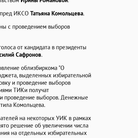
ельством
Ирины Романовой
.
ампред ИКСО
Татьяна Комольцева
.
аны с проведением выборов
олоса от кандидата в президенты
силий Сафронов
.
овление облизбиркома "О
юджета, выделенных избирательной
товку и проведение выборов
ниями ТИКи получат
 и проведение выборов. Денежные
етила Комольцева.
рателей на некоторых УИК в рамках
ято решение об увеличении числа
ания на отдельных избирательных