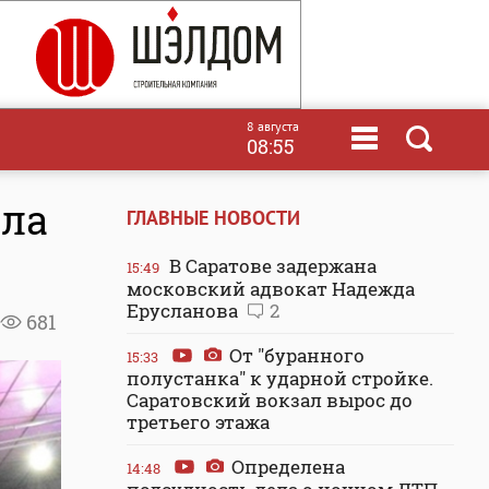
8 августа
08:55
ала
ГЛАВНЫЕ НОВОСТИ
В Саратове задержана
15:49
московский адвокат Надежда
Ерусланова
2
681
От "буранного
15:33
полустанка" к ударной стройке.
Саратовский вокзал вырос до
третьего этажа
Определена
14:48