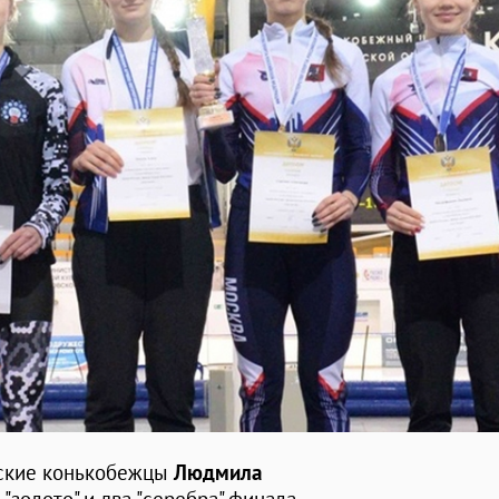
вские конькобежцы
Людмила