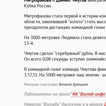
Митрофанова
и
Даниил Чмутов
выиграли 
Кубка России.
Митрофанова стала первой в истории ко
области, завоевавшей "золото" столь высо
преодолели дистанцию командной гонки з
На 3000-метровке Людмила стала девятой
13-й.
Чмутов сделал "серебряный" дубль. В масс
Он всего 0,08 секунды уступил олимпий
В командной гонке команда Чмутова фин
3.57,51. На 5000-метровке наш земляк - ш
Материал подготовил
Виталий Дубицкий
Подпишитесь на канал
"ИА "Взгляд-инфо
Новости "Взгляда" доступны и в канале