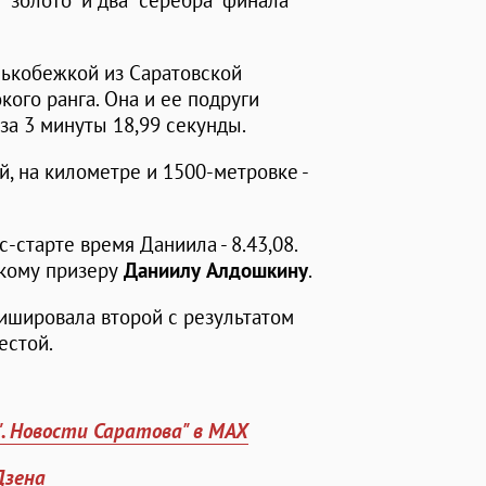
"золото" и два "серебра" финала
нькобежкой из Саратовской
кого ранга. Она и ее подруги
а 3 минуты 18,99 секунды.
, на километре и 1500-метровке -
-старте время Даниила - 8.43,08.
скому призеру
Даниилу Алдошкину
.
ишировала второй с результатом
естой.
". Новости Саратова" в MAX
Дзена