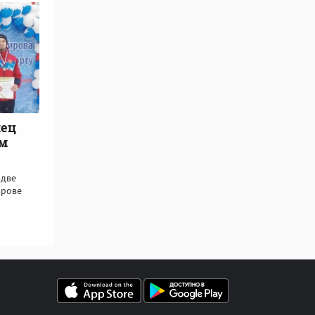
жец
ом
 две
ирове