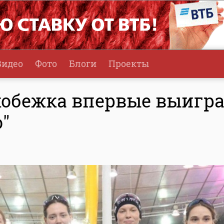
Видео
Фото
Блоги
Проекты
кобежка впервые выигр
"