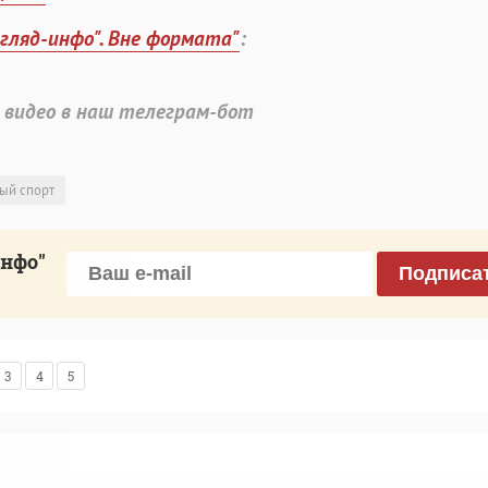
згляд-инфо". Вне формата"
:
 видео в наш телеграм-бот
ый спорт
инфо"
Подписа
3
4
5