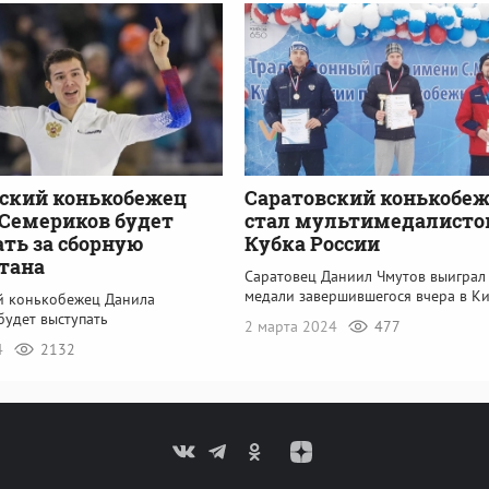
ский конькобежец
Саратовский конькобе
Семериков будет
стал мультимедалист
ть за сборную
Кубка России
тана
Саратовец Даниил Чмутов выиграл
медали завершившегося вчера в К
й конькобежец Данила
будет выступать
2 марта 2024
477
4
2132