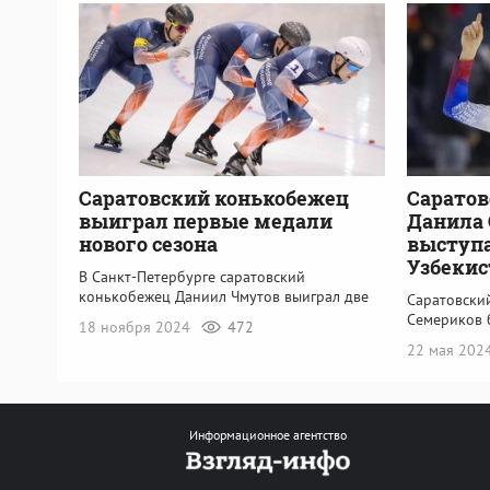
Саратовский конькобежец
Саратов
выиграл первые медали
Данила 
нового сезона
выступа
Узбекис
В Санкт-Петербурге саратовский
конькобежец Даниил Чмутов выиграл две
Саратовски
Семериков 
18 ноября 2024
472
22 мая 202
Информационное агентство