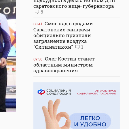
подсудность дела о ночном ДТП
саратовского вице-губернатора
5
Смог над городами.
08:41
Саратовские санврачи
официально признали
загрязнение воздуха
"Ситиматиком"
1
Олег Костин станет
07:50
областным министром
здравоохранения