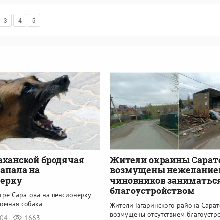
3
4
5
аханской бродячая
Жители окраины Сарат
напала на
возмущены нежелани
нерку
чиновников заниматьс
благоустройством
тре Саратова на пенсионерку
домная собака
Жители Гагаринского района Сарат
возмущены отсутствием благоустро
:04
1663