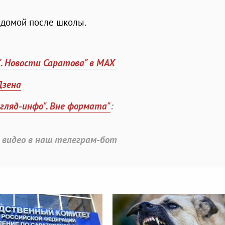
 домой после школы.
". Новости Саратова" в MAX
Дзена
згляд-инфо". Вне формата"
:
 видео в наш телеграм-бот