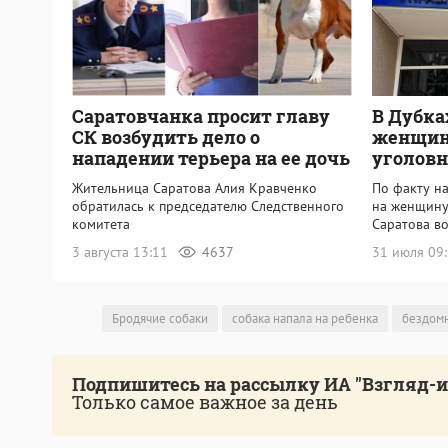
Саратовчанка просит главу
В Дубка
СК возбудить дело о
женщин
нападении терьера на ее дочь
уголовн
Жительница Саратова Алия Кравченко
По факту н
обратилась к председателю Следственного
на женщину
комитета
Саратова в
3 августа 13:11
4637
31 июля 09
Бродячие собаки
собака напала на ребенка
бездомн
Подпишитесь на рассылку ИА "Взгляд-
Только самое важное за день