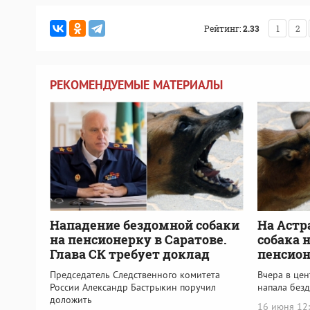
Рейтинг:
2.33
1
2
РЕКОМЕНДУЕМЫЕ МАТЕРИАЛЫ
Нападение бездомной собаки
На Астр
на пенсионерку в Саратове.
собака 
Глава СК требует доклад
пенсио
Председатель Следственного комитета
Вчера в цен
России Александр Бастрыкин поручил
напала без
доложить
16 июня 12