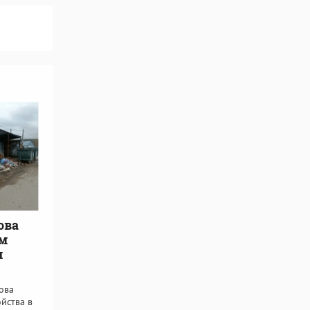
ова
ем
я
ова
йства в