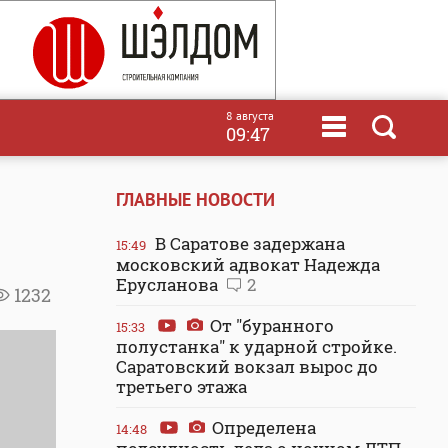
8 августа
09:47
ГЛАВНЫЕ НОВОСТИ
В Саратове задержана
15:49
московский адвокат Надежда
Ерусланова
2
1232
От "буранного
15:33
полустанка" к ударной стройке.
Саратовский вокзал вырос до
третьего этажа
Определена
14:48