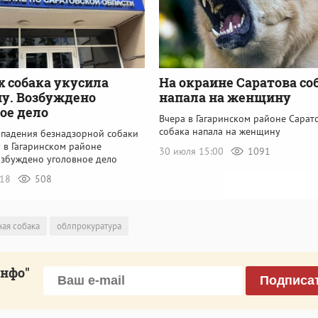
х собака укусила
На окраине Саратова со
у. Возбуждено
напала на женщину
ое дело
Вчера в Гагаринском районе Сарат
собака напала на женщину
ападения безнадзорной собаки
 в Гагаринском районе
30 июля 15:00
1091
озбуждено уголовное дело
:18
508
ая собака
облпрокуратура
инфо"
Подписа