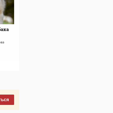
бака
ова
ться