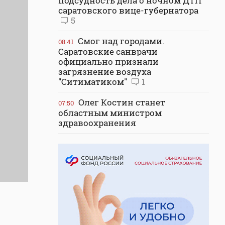
подсудность дела о ночном ДТП
саратовского вице-губернатора
5
Смог над городами.
08:41
Саратовские санврачи
официально признали
загрязнение воздуха
"Ситиматиком"
1
Олег Костин станет
07:50
областным министром
здравоохранения