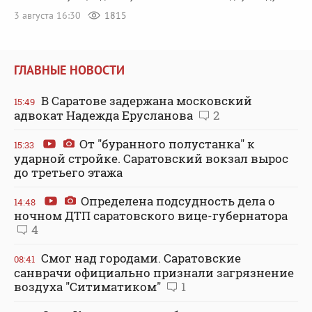
3 августа 16:30
1815
ГЛАВНЫЕ НОВОСТИ
В Саратове задержана московский
15:49
адвокат Надежда Ерусланова
2
От "буранного полустанка" к
15:33
ударной стройке. Саратовский вокзал вырос
до третьего этажа
Определена подсудность дела о
14:48
ночном ДТП саратовского вице-губернатора
4
Смог над городами. Саратовские
08:41
санврачи официально признали загрязнение
воздуха "Ситиматиком"
1