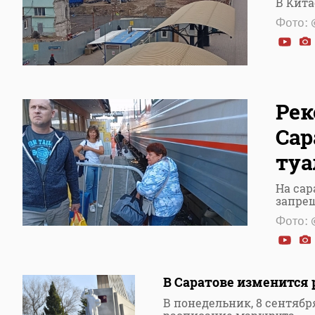
В Кита
Фото: 
Рек
Сар
туа
На сар
запре
Фото: 
В Саратове изменится 
В понедельник, 8 сентябр