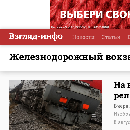
Новости
Статьи
железнодорожный вокз
На 
рел
Вчера 
Изобр
8 авгу