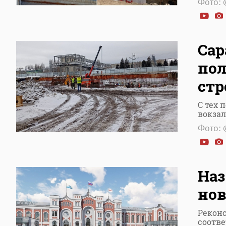
Фото: 
Сар
пол
стр
С тех 
вокзал
Фото: 
Наз
нов
Реконс
соотв