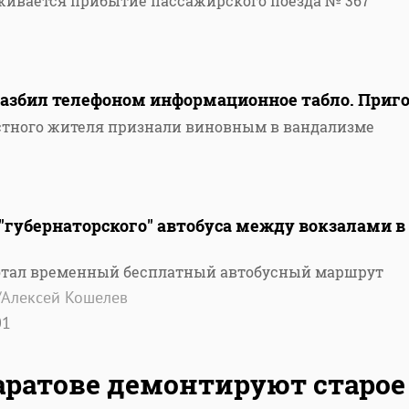
рживается прибытие пассажирского поезда № 367
разбил телефоном информационное табло. Приг
естного жителя признали виновным в вандализме
"губернаторского" автобуса между вокзалами в
ботал временный бесплатный автобусный маршрут
/Алексей Кошелев
01
аратове демонтируют старое