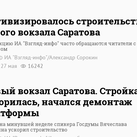
ивизировалось строительст
ого вокзала Саратова
кцию ИА "Взгляд-инфо" часто обращаются читатели с
сом
© ИА "Взгляд-инфо"/Александр Сорокин
27 мая
16242
ый вокзал Саратова. Стройк
орилась, начался демонтаж
атформы
 на минувшей неделе спикера Госдумы Вячеслава
на ускорил строительство