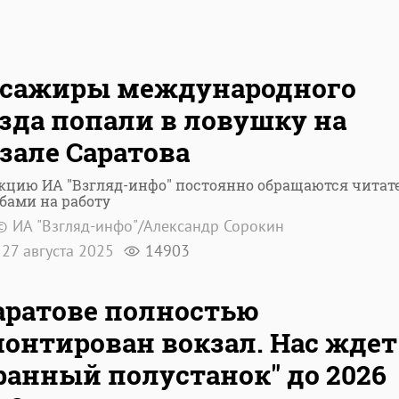
ссажиры международного
зда попали в ловушку на
зале Саратова
кцию ИА "Взгляд-инфо" постоянно обращаются читат
бами на работу
© ИА "Взгляд-инфо"/Александр Сорокин
27 августа 2025
14903
аратове полностью
онтирован вокзал. Нас ждет
ранный полустанок" до 2026