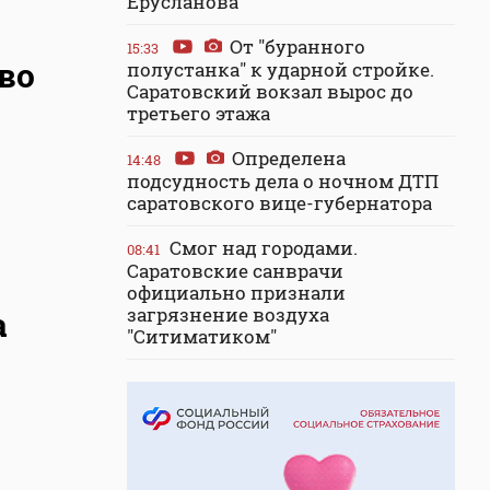
Ерусланова
От "буранного
15:33
во
полустанка" к ударной стройке.
Саратовский вокзал вырос до
третьего этажа
Определена
14:48
подсудность дела о ночном ДТП
саратовского вице-губернатора
Смог над городами.
08:41
Саратовские санврачи
официально признали
загрязнение воздуха
а
"Ситиматиком"