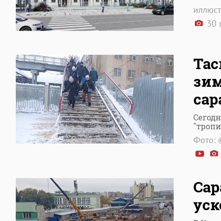
иллюст
30 
Тас
зим
сар
Сегодн
"тропи
Фото: 
Сар
уск