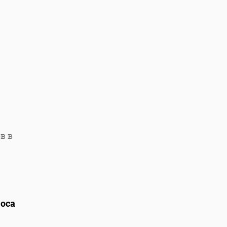
в в
оса