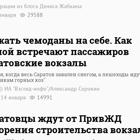
рации из блога Дениса Жабкина
января
29588
кать чемоданы на себе. Как
ой встречают пассажиров
атовские вокзалы
я, когда весь Саратов завален снегом, а пешеходы иду
нкам горных коз"
© ИА "Взгляд-инфо"/Александр Сорокин
14 января
14991
атовцы ждут от ПривЖД
орения строительства вокза