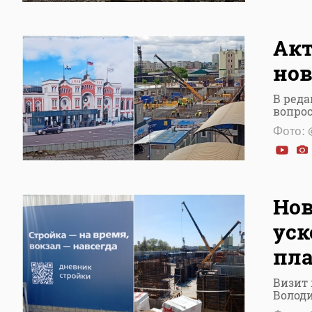
Акт
нов
В реда
вопро
Фото: 
Нов
уск
пл
Визит
Володи