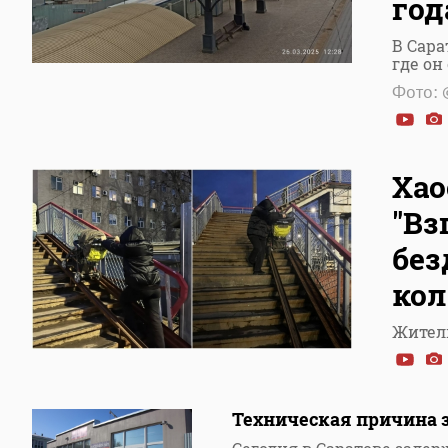
год
В Сара
где он
Фото: 
Хао
"Вз
без
кол
Житель
Техническая причина з