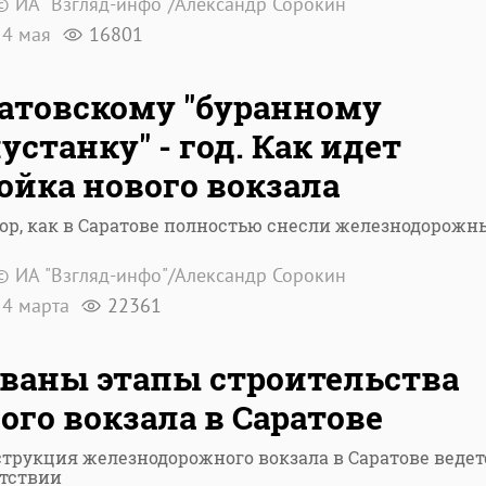
© ИА "Взгляд-инфо"/Александр Сорокин
4 мая
16801
атовскому "буранному
устанку" - год. Как идет
ойка нового вокзала
пор, как в Саратове полностью снесли железнодорожн
© ИА "Взгляд-инфо"/Александр Сорокин
4 марта
22361
ваны этапы строительства
ого вокзала в Саратове
трукция железнодорожного вокзала в Саратове ведет
етствии