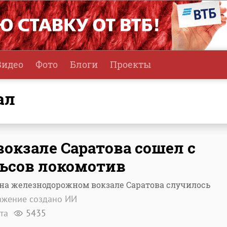
Видео
Фото
Блоги
Проекты
ал
вокзале Саратова сошел с
ьсов локомотив
на железнодорожном вокзале Саратова случилось
ажение создано ИИ
ста
5435