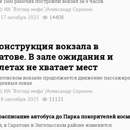
е 1500 рабочих построили вокзал за 9 часов
© ИА "Взгляд-инфо"/Александр Сорокин
17 октября 2025
14408
онструкция вокзала в
атове. В зале ожидания и
летах не хватает мест
атовском вокзале продолжается движение пассажиро
щенных зонах
© ИА "Взгляд-инфо"/Александр Сорокин
8 сентября 2025
11121
расписание автобуса до Парка покорителей косм
я, в Саратове и Энгельсском районе изменится