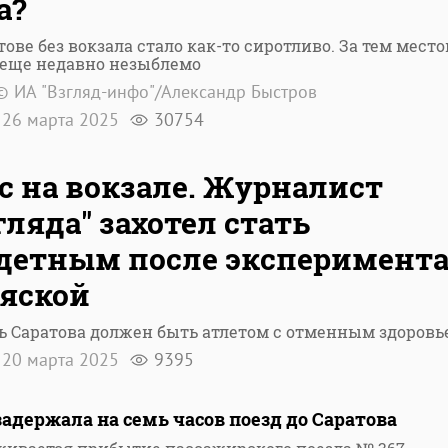
а?
тове без вокзала стало как-то сиротливо. За тем место
 еще недавно незыблемо
© ИА "Взгляд-инфо"/Александр Быстров
26 марта 2025
30754
с на вокзале. Журналист
гляда" захотел стать
детным после эксперимента
яской
 Саратова должен быть атлетом с отменным здоровь
20 марта 2025
9395
адержала на семь часов поезд до Саратова