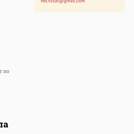
red.vzsar@gmail.com
т по
ла