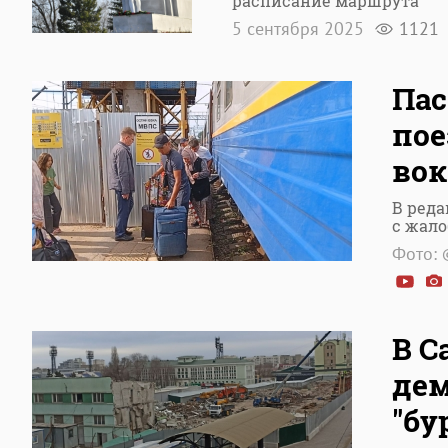
расписание маршрута
5 сентября 2025
1121
Па
пое
вок
В реда
с жало
Фото: 
В С
дем
"бу