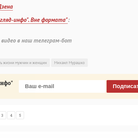
Дзена
згляд-инфо". Вне формата"
:
 видео в наш телеграм-бот
ь жизни мужчин и женщин
Михаил Мурашко
инфо"
Подписа
3
4
5