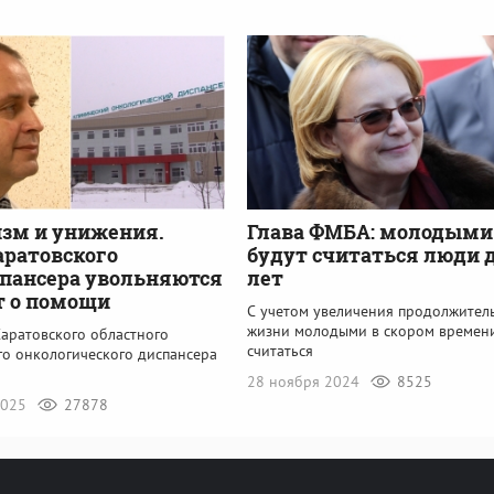
зм и унижения.
Глава ФМБА: молодыми
аратовского
будут считаться люди д
пансера увольняются
лет
т о помощи
С учетом увеличения продолжител
жизни молодыми в скором времени
Саратовского областного
считаться
го онкологического диспансера
28 ноября 2024
8525
2025
27878