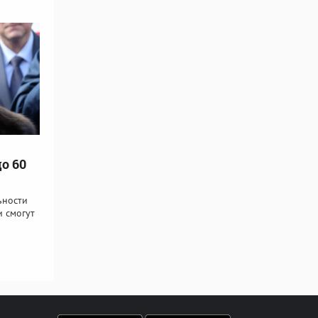
о 60
ьности
 смогут