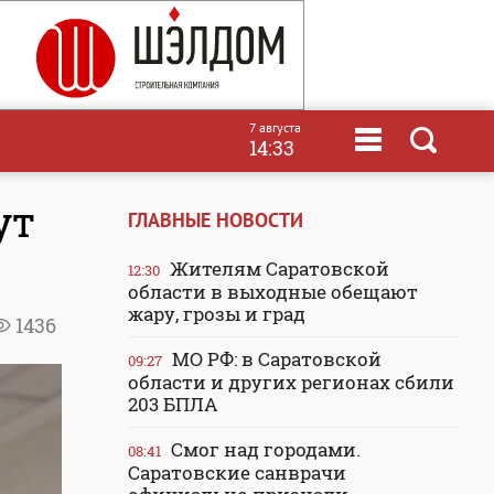
7 августа
14:33
ут
ГЛАВНЫЕ НОВОСТИ
Жителям Саратовской
12:30
области в выходные обещают
жару, грозы и град
1436
МО РФ: в Саратовской
09:27
области и других регионах сбили
203 БПЛА
Смог над городами.
08:41
Саратовские санврачи