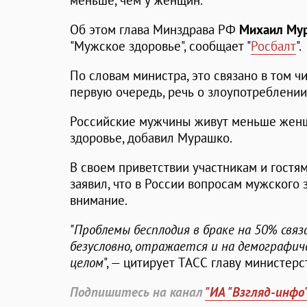
меньше, чем у женщин.
Об этом глава Минздрава РФ
Михаил Му
"Мужское здоровье", сообщает "
Росбалт
".
По словам министра, это связано в том чи
первую очередь, речь о злоупотреблении
Российские мужчины живут меньше женщ
здоровье, добавил Мурашко.
В своем приветствии участникам и гостя
заявил, что в России вопросам мужского
внимание.
"Проблемы бесплодия в браке на 50% свя
безусловно, отражается и на демографич
целом
", — цитирует ТАСС главу министер
Подпишитесь на канал
"ИА "Взгляд-инфо