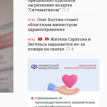
официально признали
загрязнение воздуха
"Ситиматиком"
1
Олег Костин станет
07:50
областным министром
здравоохранения
Жители Саратова и
09:41
Энгельса задыхаются из-за
пожара на свалке
4