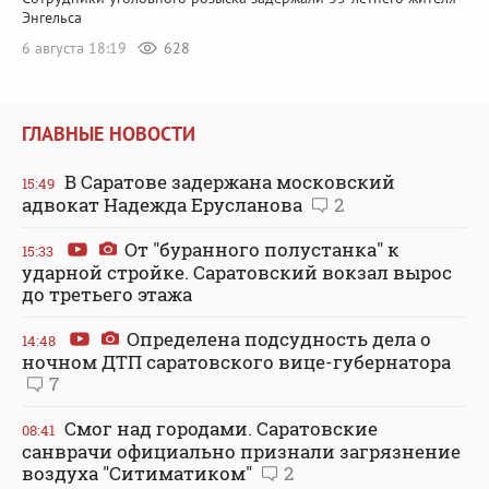
Энгельса
6 августа 18:19
628
ГЛАВНЫЕ НОВОСТИ
В Саратове задержана московский
15:49
адвокат Надежда Ерусланова
2
От "буранного полустанка" к
15:33
ударной стройке. Саратовский вокзал вырос
до третьего этажа
Определена подсудность дела о
14:48
ночном ДТП саратовского вице-губернатора
7
Смог над городами. Саратовские
08:41
санврачи официально признали загрязнение
воздуха "Ситиматиком"
2