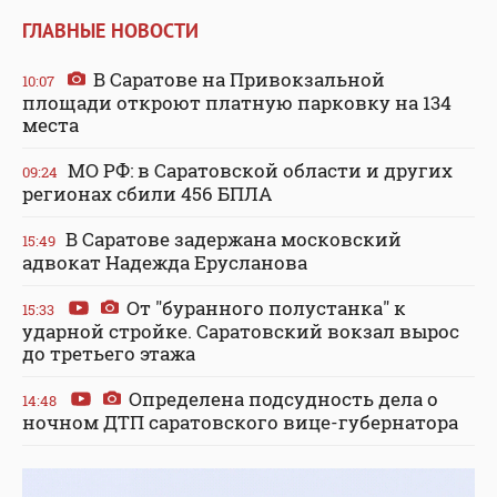
ГЛАВНЫЕ НОВОСТИ
В Саратове на Привокзальной
10:07
площади откроют платную парковку на 134
места
МО РФ: в Саратовской области и других
09:24
регионах сбили 456 БПЛА
В Саратове задержана московский
15:49
адвокат Надежда Ерусланова
От "буранного полустанка" к
15:33
ударной стройке. Саратовский вокзал вырос
до третьего этажа
Определена подсудность дела о
14:48
ночном ДТП саратовского вице-губернатора