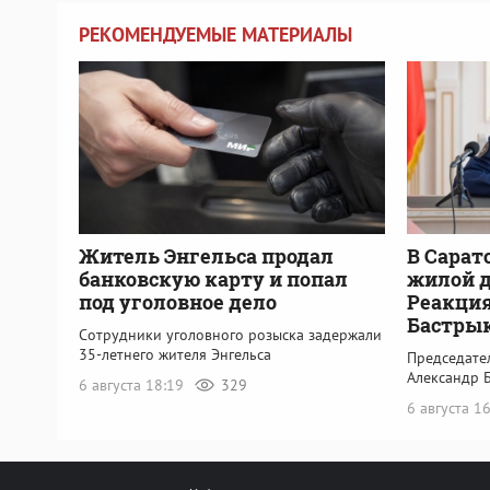
РЕКОМЕНДУЕМЫЕ МАТЕРИАЛЫ
Житель Энгельса продал
В Сарат
банковскую карту и попал
жилой 
под уголовное дело
Реакция
Бастры
Сотрудники уголовного розыска задержали
35-летнего жителя Энгельса
Председате
Александр 
6 августа 18:19
329
6 августа 1