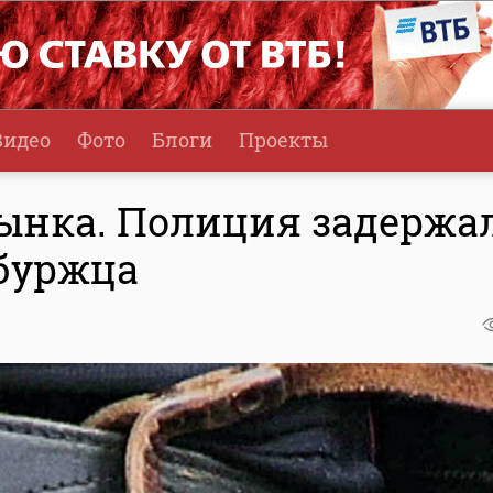
Видео
Фото
Блоги
Проекты
рынка. Полиция задержа
рбуржца