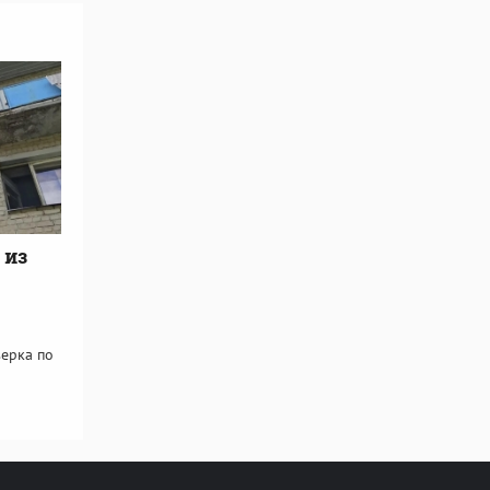
 из
ерка по