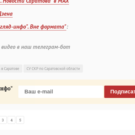
". Новости Саратова" в MAX
Дзена
згляд-инфо". Вне формата"
:
 видео в наш телеграм-бот
 в Саратове
СУ СКР по Саратовской области
инфо"
Подписа
3
4
5