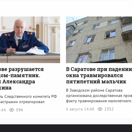
ове разрушается
В Саратове при падении
дом-памятник.
окна травмировался
 Александра
пятилетний мальчик
кина
В Заводском районе Саратова
организована доследственная пров
ль Следственного комитета РФ
факту травмирования малолетнего
Бастрыкин отреагировал
6 августа 14:48
2352
6:44
594