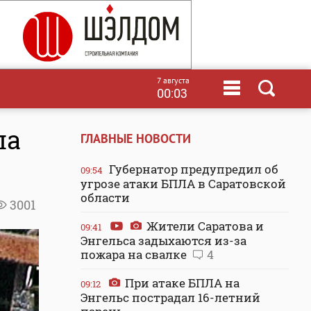
7 августа
00:03
ла
ГЛАВНЫЕ НОВОСТИ
Губернатор предупредил об
09:54
угрозе атаки БПЛА в Саратовской
области
3001
Жители Саратова и
09:41
Энгельса задыхаются из-за
пожара на свалке
4
При атаке БПЛА на
09:12
Энгельс пострадал 16-летний