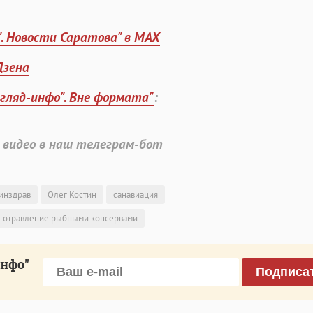
". Новости Саратова" в MAX
Дзена
згляд-инфо". Вне формата"
:
 видео в наш телеграм-бот
инздрав
Олег Костин
санавиация
отравление рыбными консервами
инфо"
Подписа