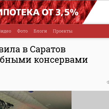
Видео
Фото
Блоги
Проекты
вила в Саратов
ыбными консервами