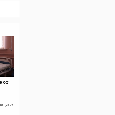
е от
 пациент