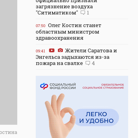
официально признали
загрязнение воздуха
"Ситиматиком"
1
Олег Костин станет
07:50
областным министром
здравоохранения
Жители Саратова и
09:41
Энгельса задыхаются из-за
пожара на свалке
4
Костина