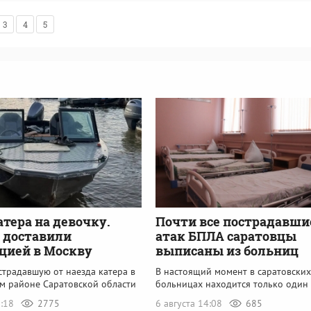
3
4
5
атера на девочку.
Почти все пострадавши
 доставили
атак БПЛА саратовцы
цией в Москву
выписаны из больниц
страдавшую от наезда катера в
В настоящий момент в саратовских
м районе Саратовской области
больницах находится только один
6:18
2775
6 августа 14:08
685