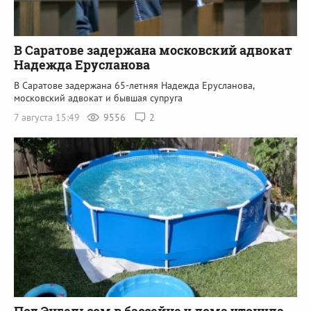
В Саратове задержана московский адвокат
Надежда Ерусланова
В Саратове задержана 65-летняя Надежда Ерусланова,
московский адвокат и бывшая супруга
7 августа 15:49
9556
2
Под Энгельсом в бассейне у дома утонула