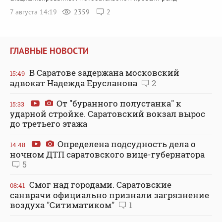
7 августа 14:19
2359
2
ГЛАВНЫЕ НОВОСТИ
В Саратове задержана московский
15:49
адвокат Надежда Ерусланова
2
От "буранного полустанка" к
15:33
ударной стройке. Саратовский вокзал вырос
до третьего этажа
Определена подсудность дела о
14:48
ночном ДТП саратовского вице-губернатора
5
Смог над городами. Саратовские
08:41
санврачи официально признали загрязнение
воздуха "Ситиматиком"
1