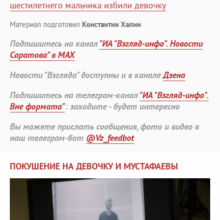
шестилетнего мальчика избили девочку
Материал подготовил
Константин Халин
Подпишитесь на канал
"ИА "Взгляд-инфо". Новости
Саратова" в MAX
Новости "Взгляда" доступны и в канале
Дзена
Подпишитесь на телеграм-канал
"ИА "Взгляд-инфо".
Вне формата"
: заходите - будет интересно
Вы можете прислать сообщения, фото и видео в
наш телеграм-бот
@Vz_feedbot
ПОКУШЕНИЕ НА ДЕВОЧКУ И МУСТАФАЕВЫ