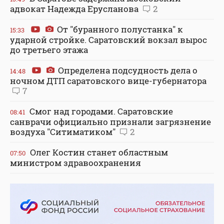
адвокат Надежда Ерусланова
2
От "буранного полустанка" к
15:33
ударной стройке. Саратовский вокзал вырос
до третьего этажа
Определена подсудность дела о
14:48
ночном ДТП саратовского вице-губернатора
7
Смог над городами. Саратовские
08:41
санврачи официально признали загрязнение
воздуха "Ситиматиком"
2
Олег Костин станет областным
07:50
министром здравоохранения