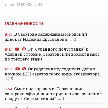
6 июля 17:09
11191
ГЛАВНЫЕ НОВОСТИ
В Саратове задержана московский
15:49
адвокат Надежда Ерусланова
2
От "буранного полустанка" к
15:33
ударной стройке. Саратовский вокзал вырос
до третьего этажа
Определена подсудность дела о
14:48
ночном ДТП саратовского вице-губернатора
5
Смог над городами. Саратовские
08:41
санврачи официально признали загрязнение
воздуха "Ситиматиком"
1