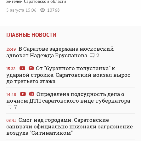
жителей Саратовской области
5 августа 15:06
10768
ГЛАВНЫЕ НОВОСТИ
В Саратове задержана московский
15:49
адвокат Надежда Ерусланова
2
От "буранного полустанка" к
15:33
ударной стройке. Саратовский вокзал вырос
до третьего этажа
Определена подсудность дела о
14:48
ночном ДТП саратовского вице-губернатора
7
Смог над городами. Саратовские
08:41
санврачи официально признали загрязнение
воздуха "Ситиматиком"