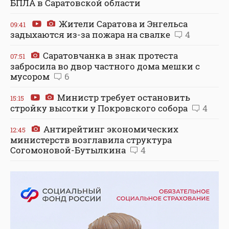
БПЛА в Саратовской области
Жители Саратова и Энгельса
09:41
задыхаются из-за пожара на свалке
4
Саратовчанка в знак протеста
07:51
забросила во двор частного дома мешки с
мусором
6
Министр требует остановить
15:15
стройку высотки у Покровского собора
4
Антирейтинг экономических
12:45
министерств возглавила структура
Согомоновой-Бутылкина
4