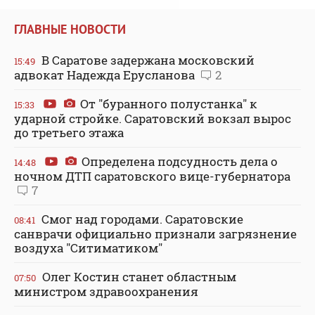
ГЛАВНЫЕ НОВОСТИ
В Саратове задержана московский
15:49
адвокат Надежда Ерусланова
2
От "буранного полустанка" к
15:33
ударной стройке. Саратовский вокзал вырос
до третьего этажа
Определена подсудность дела о
14:48
ночном ДТП саратовского вице-губернатора
7
Смог над городами. Саратовские
08:41
санврачи официально признали загрязнение
воздуха "Ситиматиком"
Олег Костин станет областным
07:50
министром здравоохранения