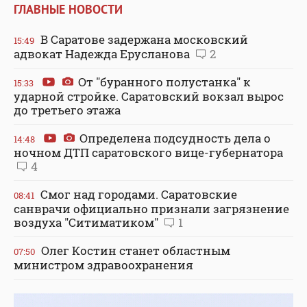
ГЛАВНЫЕ НОВОСТИ
В Саратове задержана московский
15:49
адвокат Надежда Ерусланова
2
От "буранного полустанка" к
15:33
ударной стройке. Саратовский вокзал вырос
до третьего этажа
Определена подсудность дела о
14:48
ночном ДТП саратовского вице-губернатора
4
Смог над городами. Саратовские
08:41
санврачи официально признали загрязнение
воздуха "Ситиматиком"
1
Олег Костин станет областным
07:50
министром здравоохранения