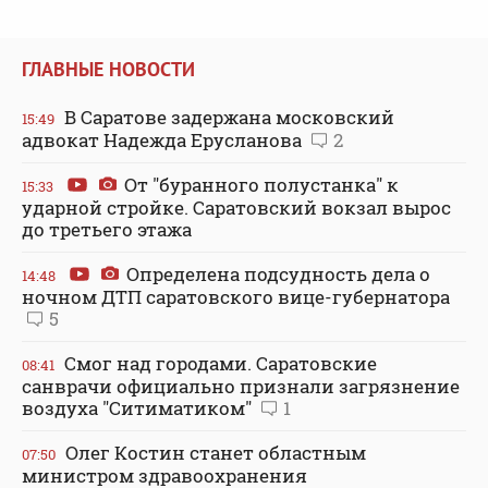
ГЛАВНЫЕ НОВОСТИ
В Саратове задержана московский
15:49
адвокат Надежда Ерусланова
2
От "буранного полустанка" к
15:33
ударной стройке. Саратовский вокзал вырос
до третьего этажа
Определена подсудность дела о
14:48
ночном ДТП саратовского вице-губернатора
5
Смог над городами. Саратовские
08:41
санврачи официально признали загрязнение
воздуха "Ситиматиком"
1
Олег Костин станет областным
07:50
министром здравоохранения