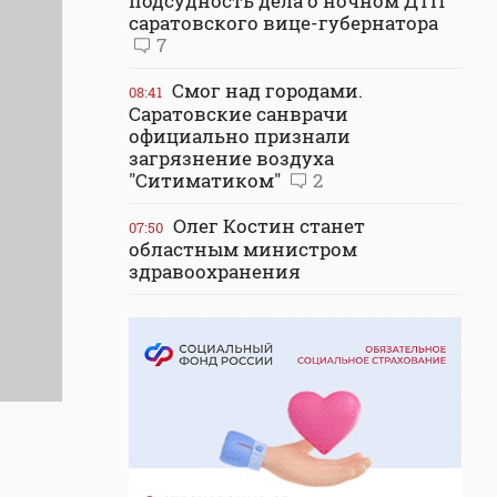
подсудность дела о ночном ДТП
саратовского вице-губернатора
7
Смог над городами.
08:41
Саратовские санврачи
официально признали
загрязнение воздуха
"Ситиматиком"
2
Олег Костин станет
07:50
областным министром
здравоохранения