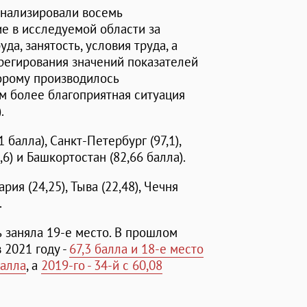
анализировали восемь
е в исследуемой области за
а, занятость, условия труда, а
грегирования значений показателей
торому производилось
м более благоприятная ситуация
.
балла), Санкт-Петербург (97,1),
,6) и Башкортостан (82,66 балла).
ия (24,25), Тыва (22,48), Чечня
.
ь заняла 19-е место. В прошлом
в 2021 году -
67,3 балла и 18-е место
балла
, а
2019-го - 34-й с 60,08