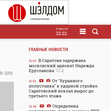
8 августа
22:22
ГЛАВНЫЕ НОВОСТИ
В Саратове задержана
15:49
московский адвокат Надежда
Ерусланова
2
1156
От "буранного
15:33
полустанка" к ударной стройке.
Саратовский вокзал вырос до
третьего этажа
Определена
14:48