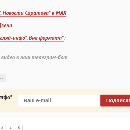
". Новости Саратова" в MAX
Дзена
згляд-инфо". Вне формата"
:
 видео в наш телеграм-бот
ии
инфо"
Подписа
3
4
5