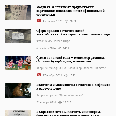
Медиана зарплатных предложений
саратовцам оказалась ниже официальной
статистики
4 февраля 2025
3839
Сфера продаж остается самой
востребованной на саратовском рынке труда
Фото: © ИА "Взгляд-инфо"
6 декабря 2024
1421
Среди вакансий года – менеджер распила,
сборщик бутербродов, позолотчик
Кадр из мультфильма "Вовка в тридевятом царстве"
27 ноября 2024
1295
Водители и машинисты остаются в дефиците
и растут в цене
Кадр из сериала "Дальнобойщики"
20 ноября 2024
11722
В Саратове готовы платить инженерам,
банковским менеджерам и водителям