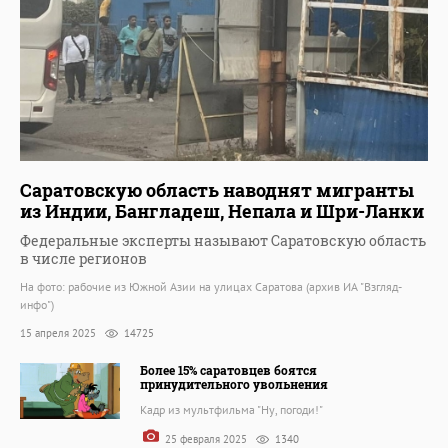
Саратовскую область наводнят мигранты
из Индии, Бангладеш, Непала и Шри-Ланки
Федеральные эксперты называют Саратовскую область
в числе регионов
На фото: рабочие из Южной Азии на улицах Саратова (архив ИА "Взгляд-
инфо")
15 апреля 2025
14725
Более 15% саратовцев боятся
принудительного увольнения
Кадр из мультфильма "Ну, погоди!"
25 февраля 2025
1340