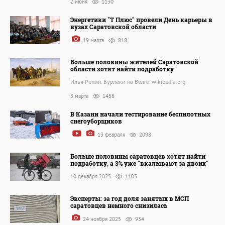
2 июня
1130
Энергетики "Т Плюс" провели День карьеры в
вузах Саратовской области
19 марта
818
Больше половины жителей Саратовской
области хотят найти подработку
Илья Репин. Бурлаки на Волге. wikipedia.org
3 марта
1456
В Казани начали тестирование беспилотных
снегоуборщиков
13 февраля
2098
Больше половины саратовцев хотят найти
подработку, а 3% уже "вкалывают за двоих"
10 декабря 2025
1103
Эксперты: за год доля занятых в МСП
саратовцев немного снизилась
24 ноября 2025
934