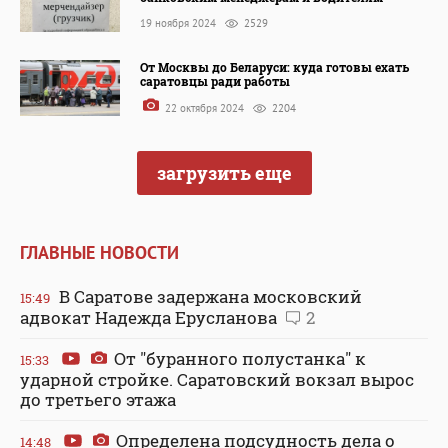
19 ноября 2024
2529
От Москвы до Беларуси: куда готовы ехать
саратовцы ради работы
22 октября 2024
2204
загрузить еще
ГЛАВНЫЕ НОВОСТИ
В Саратове задержана московский
15:49
адвокат Надежда Ерусланова
2
От "буранного полустанка" к
15:33
ударной стройке. Саратовский вокзал вырос
до третьего этажа
Определена подсудность дела о
14:48