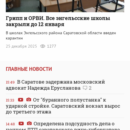
Грипп и ОРВИ. Все энгельсские школы
закрыли до 12 января
В школах Энгельсского района Саратовской области введен
карантин
25 декабря 2025
1277
ГЛАВНЫЕ НОВОСТИ
В Саратове задержана московский
15:49
адвокат Надежда Ерусланова
2
От "буранного полустанка" к
15:33
ударной стройке. Саратовский вокзал вырос
до третьего этажа
Определена подсудность дела о
14:48
ночном ДТП саратовского вице-губернатора