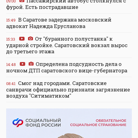
Пассажирский автобус столкнулся с
09:00
фурой. Есть пострадавшие
В Саратове задержана московский
15:49
адвокат Надежда Ерусланова
От "буранного полустанка" к
15:33
ударной стройке. Саратовский вокзал вырос
до третьего этажа
Определена подсудность дела о
14:48
ночном ДТП саратовского вице-губернатора
Смог над городами. Саратовские
08:41
санврачи официально признали загрязнение
воздуха "Ситиматиком"