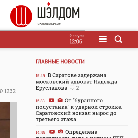
9 августа
12:06
ГЛАВНЫЕ НОВОСТИ
В Саратове задержана
15:49
московский адвокат Надежда
Ерусланова
2
1232
От "буранного
15:33
полустанка" к ударной стройке.
Саратовский вокзал вырос до
третьего этажа
Определена
14:48