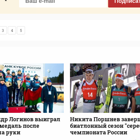
Подписа
3
4
5
др Логинов выиграл
Никита Поршнев завер
медаль после
биатлонный сезон "сер
а руки
чемпионата России