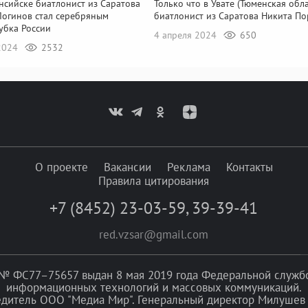
нсийске биатлонист из Саратова
Только что в Увате (Тюменская обла
Логинов стал серебряным
биатлонист из Саратова Никита П
убка России
4 апреля 2024
650
2024
2532
О проекте
Вакансии
Реклама
Контакты
Правила цитирования
+7 (8452) 23-03-59
,
39-39-41
red.vzsar@gmail.com
№ ФС77–75657 выдан 8 мая 2019 года Федеральной службой
информационных технологий и массовых коммуникаций.
едитель ООО "Медиа Мир". Генеральный директор Милушев 