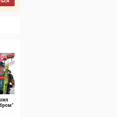
ться
шил
ебром"