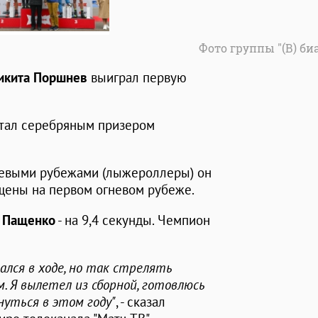
Фото группы "(В) би
икита Поршнев
выиграл первую
тал серебряным призером
невыми рубежами (лыжероллеры) он
щены на первом огневом рубеже.
 Пащенко
- на 9,4 секунды. Чемпион
вался в ходе, но так стрелять
. Я вылетел из сборной, готовлюсь
нуться в этом году"
, - сказал