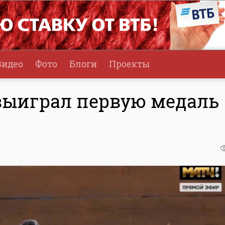
Видео
Фото
Блоги
Проекты
выиграл первую медаль