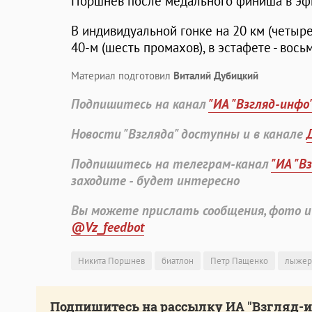
Поршнев после медального финиша в эфи
В индивидуальной гонке на 20 км (четыр
40-м (шесть промахов), в эстафете - вось
Материал подготовил
Виталий Дубицкий
Подпишитесь на канал
"ИА "Взгляд-инфо
Новости "Взгляда" доступны и в канале
Подпишитесь на телеграм-канал
"ИА "В
заходите - будет интересно
Вы можете прислать сообщения, фото и
@Vz_feedbot
Никита Поршнев
биатлон
Петр Пащенко
лыжер
Подпишитесь на рассылку ИА "Взгляд-