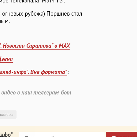
ре телеканала "Матч ТВ".
е огневых рубежа) Поршнев стал
мым.
". Новости Саратова" в MAX
Дзена
згляд-инфо". Вне формата"
:
 видео в наш телеграм-бот
оллеры
инфо"