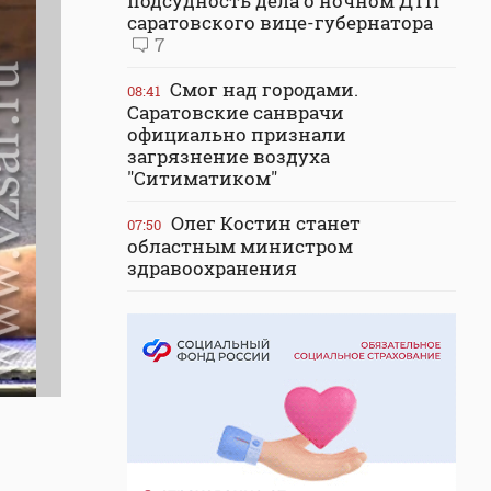
подсудность дела о ночном ДТП
саратовского вице-губернатора
7
Смог над городами.
08:41
Саратовские санврачи
официально признали
загрязнение воздуха
"Ситиматиком"
Олег Костин станет
07:50
областным министром
здравоохранения