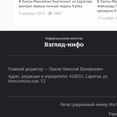
В Ханты-Мансийске биатлонист из Саратова
В Ханты-Ма
выиграл первую личную медаль Кубка
Александр 
призером К
9 декабря 2024
5967
29 ноября 
Информационное агентство
Главный редактор — Лыков Николай Валерьевич
Адрес редакции и учредителя: 410031, Саратов, ул.
Комсомольская, 52
Регистрационный номер ИА 
Учр