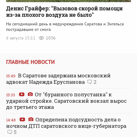
Денис Грайфер: "Вызовов скорой помощи
из-за плохого воздуха не было"
На сегодняшний день в медучреждения Саратова и Энгельса
пострадавшие от смога
6 августа 15:11
1036
ГЛАВНЫЕ НОВОСТИ
В Саратове задержана московский
15:49
адвокат Надежда Ерусланова
2
От "буранного полустанка" к
15:33
ударной стройке. Саратовский вокзал вырос
до третьего этажа
Определена подсудность дела о
14:48
ночном ДТП саратовского вице-губернатора
5