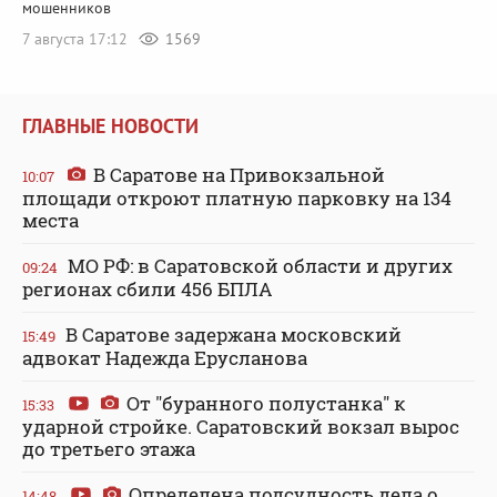
мошенников
7 августа 17:12
1569
ГЛАВНЫЕ НОВОСТИ
В Саратове на Привокзальной
10:07
площади откроют платную парковку на 134
места
МО РФ: в Саратовской области и других
09:24
регионах сбили 456 БПЛА
В Саратове задержана московский
15:49
адвокат Надежда Ерусланова
От "буранного полустанка" к
15:33
ударной стройке. Саратовский вокзал вырос
до третьего этажа
Определена подсудность дела о
14:48