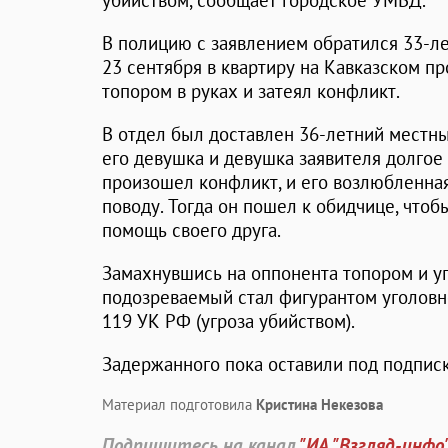
убийством, сообщает городское УМВД.
В полицию с заявлением обратился 33-ле
23 сентября в квартиру на Кавказском п
топором в руках и затеял конфликт.
В отдел был доставлен 36-летний местны
его девушка и девушка заявителя долгое
произошел конфликт, и его возлюбленна
поводу. Тогда он пошел к обидчице, чтобы
помощь своего друга.
Замахнувшись на оппонента топором и уг
подозреваемый стал фигурантом уголовног
119 УК РФ (угроза убийством).
Задержанного пока оставили под подписк
Материал подготовила
Кристина Некезова
Подпишитесь на канал
"ИА "Взгляд-инфо