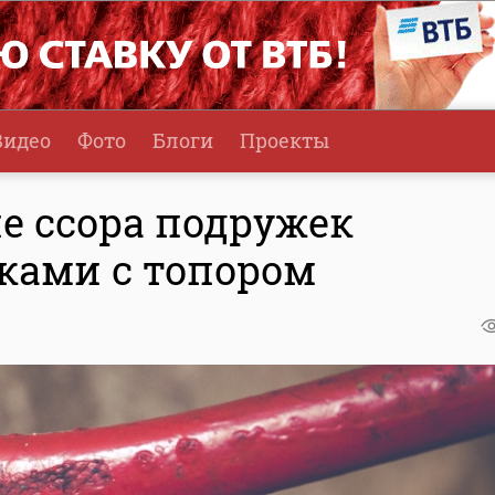
Видео
Фото
Блоги
Проекты
е ссора подружек
рками с топором