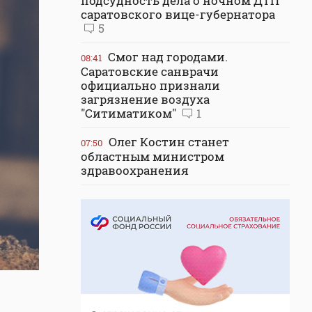
подсудность дела о ночном ДТП
саратовского вице-губернатора
5
Смог над городами.
08:41
Саратовские санврачи
официально признали
загрязнение воздуха
"Ситиматиком"
1
Олег Костин станет
07:50
областным министром
здравоохранения