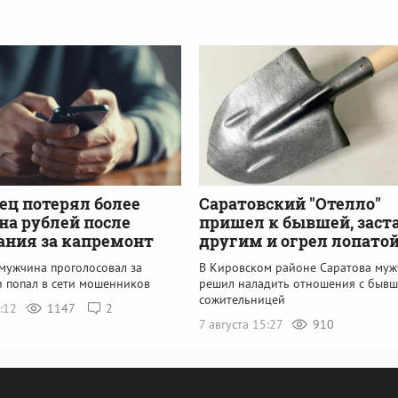
ец потерял более
Саратовский "Отелло"
а рублей после
пришел к бывшей, заста
ания за капремонт
другим и огрел лопато
 мужчина проголосовал за
В Кировском районе Саратова му
и попал в сети мошенников
решил наладить отношения с быв
сожительницей
7:12
1147
2
7 августа 15:27
910