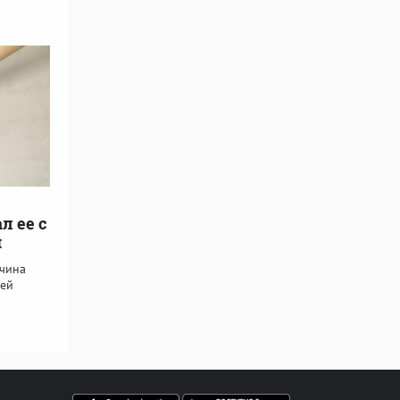
л ее с
й
жчина
шей