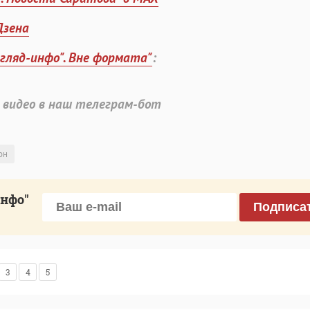
Дзена
згляд-инфо". Вне формата"
:
 видео в наш телеграм-бот
он
инфо"
Подписа
3
4
5