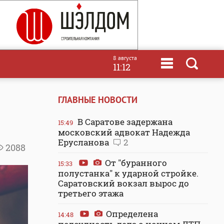
8 августа
11:12
ГЛАВНЫЕ НОВОСТИ
В Саратове задержана
15:49
московский адвокат Надежда
Ерусланова
2
2088
От "буранного
15:33
полустанка" к ударной стройке.
Саратовский вокзал вырос до
третьего этажа
Определена
14:48