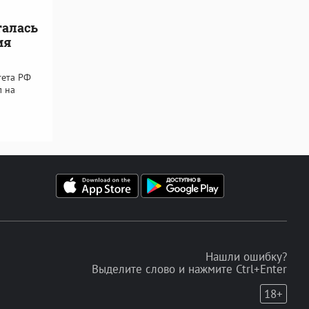
талась
ия
тета РФ
л на
Нашли ошибку?
Выделите слово и нажмите Ctrl+Enter
18+