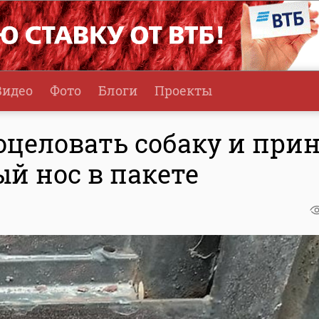
Видео
Фото
Блоги
Проекты
оцеловать собаку и при
й нос в пакете