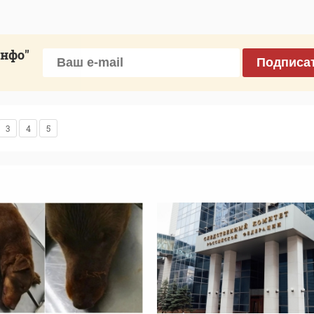
инфо"
Подписа
3
4
5