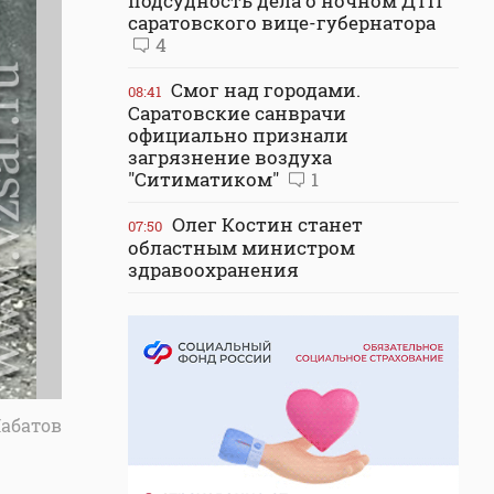
подсудность дела о ночном ДТП
саратовского вице-губернатора
4
Смог над городами.
08:41
Саратовские санврачи
официально признали
загрязнение воздуха
"Ситиматиком"
1
Олег Костин станет
07:50
областным министром
здравоохранения
Набатов