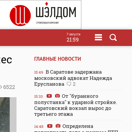
7 августа
21:59
нес
ГЛАВНЫЕ НОВОСТИ
В Саратове задержана
15:49
московский адвокат Надежда
Ерусланова
2
6522
От "буранного
15:33
полустанка" к ударной стройке.
Саратовский вокзал вырос до
третьего этажа
Определена
14:48