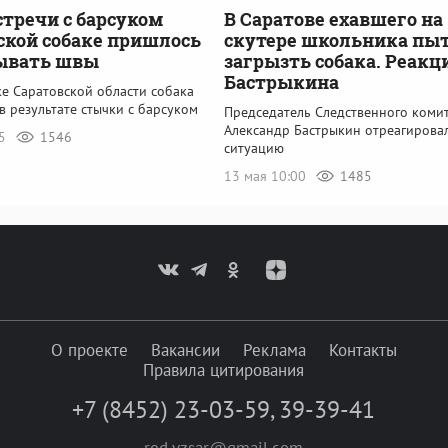
стречи с барсуком
В Саратове ехавшего на
ской собаке пришлось
скутере школьника пы
ывать швы
загрызть собака. Реакц
Бастрыкина
ке Саратовской области собака
в результате стычки с барсуком
Председатель Следственного коми
Александр Бастрыкин отреагирова
45
1546
ситуацию
13 мая 10:00
1485
О проекте
Вакансии
Реклама
Контакты
Правила цитирования
+7 (8452) 23-03-59
,
39-39-41