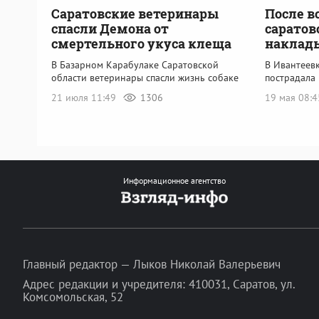
Саратовские ветеринары
После в
спасли Демона от
саратов
смертельного укуса клеща
наклад
В Базарном Карабулаке Саратовской
В Ивантеев
области ветеринары спасли жизнь собаке
пострадала 
21 июля 11:49
1306
19 мая 08:
Информационное агентство
Главный редактор — Лыков Николай Валерьевич
Адрес редакции и учредителя: 410031, Саратов, ул.
Комсомольская, 52