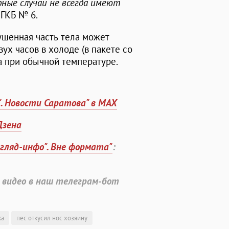
бные случаи не всегда имеют
ч ГКБ № 6.
ушенная часть тела может
ух часов в холоде (в пакете со
а при обычной температуре.
". Новости Саратова" в MAX
Дзена
згляд-инфо". Вне формата"
:
 видео в наш телеграм-бот
ка
пес откусил нос хозяину