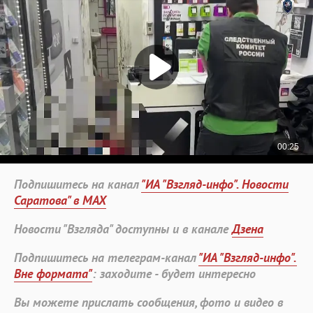
Подпишитесь на канал
"ИА "Взгляд-инфо". Новости
Саратова" в MAX
Новости "Взгляда" доступны и в канале
Дзена
Подпишитесь на телеграм-канал
"ИА "Взгляд-инфо".
Вне формата"
: заходите - будет интересно
Вы можете прислать сообщения, фото и видео в