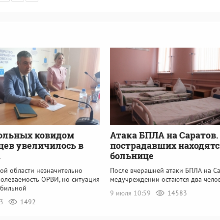
ольных ковидом
Атака БПЛА на Саратов.
цев увеличилось в
пострадавших находятс
а
больнице
кой области незначительно
После вчерашней атаки БПЛА на Са
болеваемость ОРВИ, но ситуация
медучреждении остаются два чело
абильной
9 июля 10:59
14583
13
1492