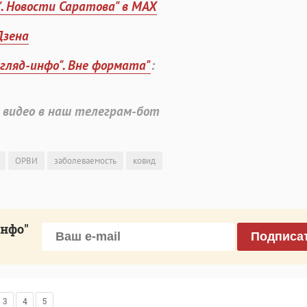
". Новости Саратова" в MAX
Дзена
згляд-инфо". Вне формата"
:
 видео в наш телеграм-бот
ОРВИ
заболеваемость
ковид
инфо"
Подписа
3
4
5