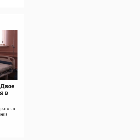
 Двое
я в
ратов в
века