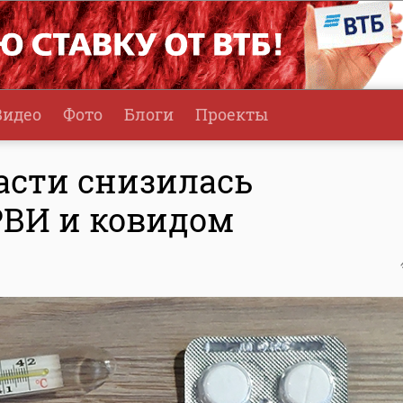
Видео
Фото
Блоги
Проекты
асти снизилась
РВИ и ковидом