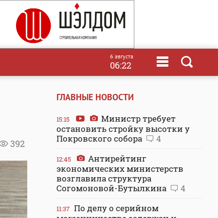
6 августа
06:22
ГЛАВНЫЕ НОВОСТИ
Министр требует
15:15
остановить стройку высотки у
Покровского собора
4
392
Антирейтинг
12:45
экономических министерств
возглавила структура
Согомоновой-Бутылкина
4
По делу о серийном
11:37