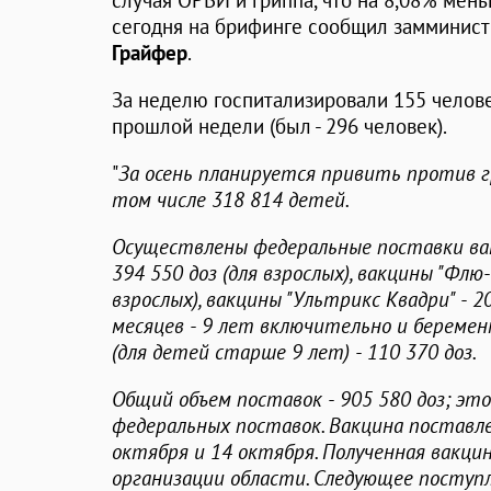
случая ОРВИ и гриппа, что на 8,08% мен
сегодня на брифинге сообщил замминист
Грайфер
.
За неделю госпитализировали 155 челове
прошлой недели (был - 296 человек).
"
За осень планируется привить против гр
том числе 318 814 детей.
Осуществлены федеральные поставки вак
394 550 доз (для взрослых), вакцины "Флю
взрослых), вакцины "Ультрикс Квадри" - 2
месяцев - 9 лет включительно и беремен
(для детей старше 9 лет) - 110 370 доз.
Общий объем поставок - 905 580 доз; эт
федеральных поставок. Вакцина поставлен
октября и 14 октября. Полученная вакци
организации области. Следующее поступ