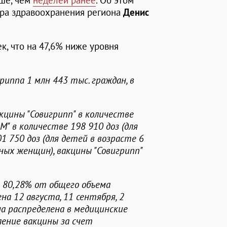
ьше, чем
неделей ранее
. Об этом
ра здравоохранения региона
Денис
к, что на 47,6% ниже уровня
иппа 1 млн 443 тыс. граждан, в
цины "Совигрипп" в количестве
-М" в количестве 198 910 доз (для
01 750 доз (для детей в возрасте 6
ных женщин), вакцины "Совигрипп"
о 80,28% от общего объема
а 12 августа, 11 сентября, 2
на распределена в медицинские
ление вакцины за счет