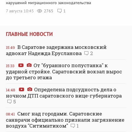
нарушений миграционного законодательства
7 августа 10:45
2765
1
ГЛАВНЫЕ НОВОСТИ
В Саратове задержана московский
15:49
адвокат Надежда Ерусланова
2
От "буранного полустанка" к
15:33
ударной стройке. Саратовский вокзал вырос
до третьего этажа
Определена подсудность дела о
14:48
ночном ДТП саратовского вице-губернатора
5
Смог над городами. Саратовские
08:41
санврачи официально признали загрязнение
воздуха "Ситиматиком"
1