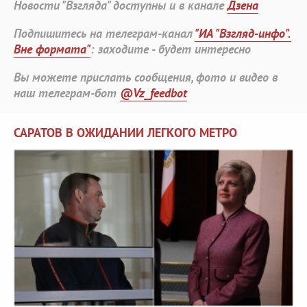
Новости "Взгляда" доступны и в канале
Дзена
Подпишитесь на телеграм-канал
"ИА "Взгляд-инфо".
Вне формата"
: заходите - будет интересно
Вы можете прислать сообщения, фото и видео в
наш телеграм-бот
@Vz_feedbot
САРАТОВ В ОЖИДАНИИ ЛЕГКОГО МЕТРО