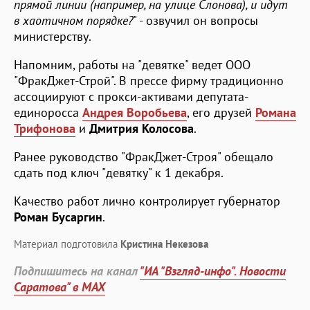
прямой линии (например, на улице Слонова), и идут
в хаотичном порядке?
" - озвучил он вопросы
министерству.
Напомним, работы на "девятке" ведет ООО
"ФракДжет-Строй". В прессе фирму традиционно
ассоциируют с прокси-активами депутата-
единоросса
Андрея Воробьева
, его друзей
Романа
Трифонова
и
Дмитрия Колосова
.
Ранее руководство "ФракДжет-Строя" обещало
сдать под ключ "девятку" к 1 декабря.
Качество работ лично контролирует губернатор
Роман Бусаргин
.
Материал подготовила
Кристина Некезова
Подпишитесь на канал
"ИА "Взгляд-инфо". Новости
Саратова" в MAX