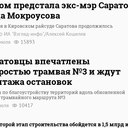
ом предстала экс-мэр Сарат
а Мокроусова
я в Кировском райсуде Саратова продолжилось
© ИА "Взгляд-инфо"/Алексей Кошелев
июля
15893
атовцы впечатлены
ростью трамвая №3 и ждут
тажа остановок
 по благоустройству территорий вдоль обновленной
 трамвайного маршрута №3
июля
10417
торой этап строительства обойдется в 1,5 млрд 