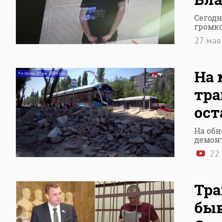
Сегодн
громко
27 ма
На 
тра
ос
На об
демон
22
Тра
быв