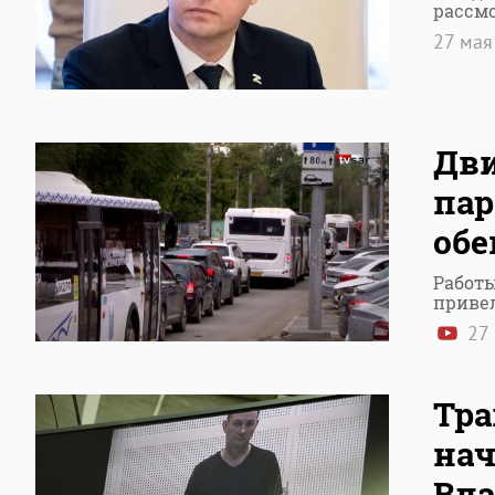
рассмо
27 ма
Дви
пар
об
Работ
привел
27
Тра
нач
Вла