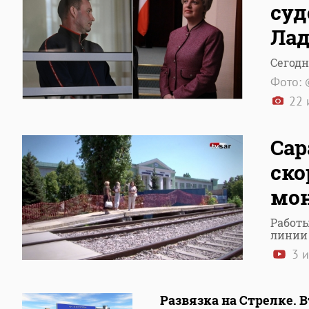
суд
Лад
Сегодн
Фото: 
22 
Сар
ско
мон
Работы
линии
3 
Развязка на Стрелке. В