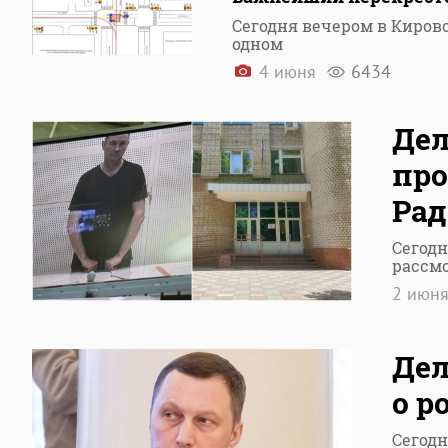
Сегодня вечером в Киров
одном
4 июня
6434
Дел
про
Рад
Сегодн
рассмо
2 июн
Дел
о р
Сегодн