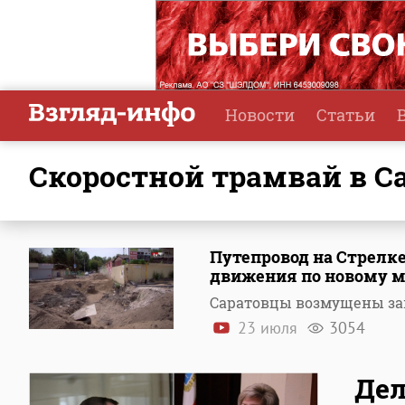
Новости
Статьи
скоростной трамвай в С
Путепровод на Стрел
движения по новому м
Саратовцы возмущены зак
23 июля
3054
Дел