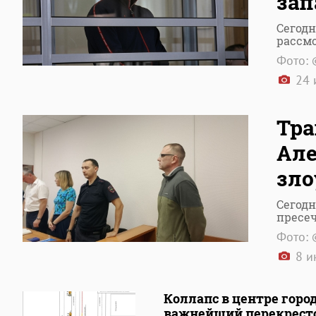
зап
Сегодн
рассмо
Фото: 
24 
Тра
Але
зл
Сегодн
пресе
Фото: 
8 и
Коллапс в центре горо
важнейший перекрест