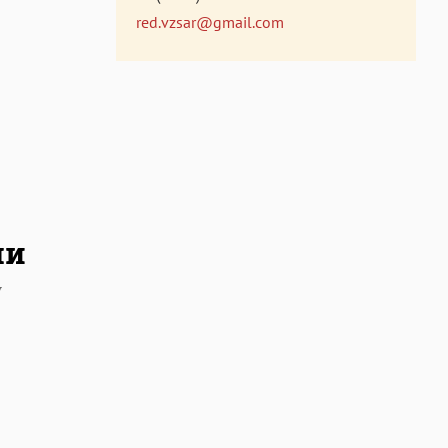
red.vzsar@gmail.com
ми
у