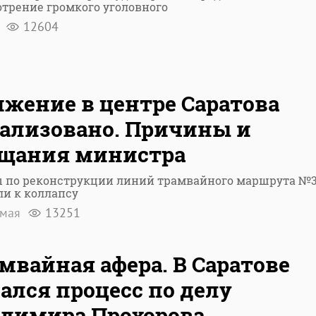
трение громкого уголовного
я
12604
жение в центре Саратова
ализовано. Причины и
ещания министра
ы по реконструкции линий трамвайного маршрута №
и к коллапсу
 мая
13251
мвайная афера. В Саратове
ался процесс по делу
димира Прохорова