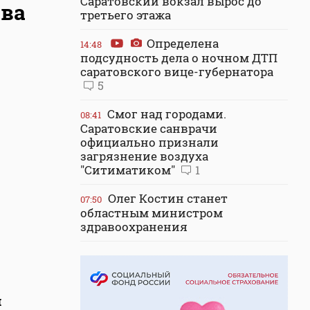
Саратовский вокзал вырос до
ова
третьего этажа
Определена
14:48
подсудность дела о ночном ДТП
саратовского вице-губернатора
5
Смог над городами.
08:41
Саратовские санврачи
официально признали
загрязнение воздуха
"Ситиматиком"
1
Олег Костин станет
07:50
областным министром
здравоохранения
и