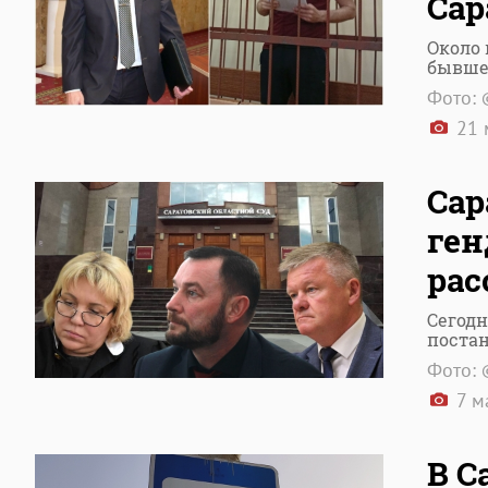
Сар
Около 
бывше
Фото: 
21 
Сар
ген
рас
Сегодн
поста
Фото: 
7 м
В С