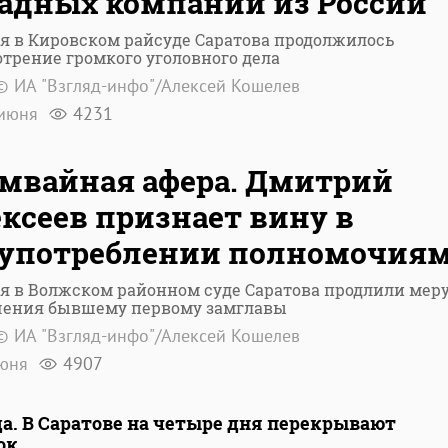
адных компаний из России
я в Кировском райсуде Саратова продолжилось
трение громкого уголовного дела
© ИА "Взгляд-инфо"/Алексей Кошелев
июня
4231
мвайная афера. Дмитрий
ксеев признает вину в
оупотреблении полномочия
я в Волжском районном суде Саратова продлили мер
чения бывшему первому замглавы
© ИА "Взгляд-инфо"/Алексей Кошелев
юня
4907
да. В Саратове на четыре дня перекрывают
ок