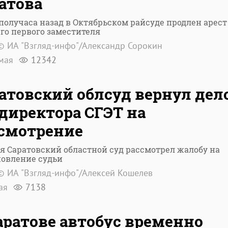
атова
получаса назад в Октябрьском райсуде продлен арест
го первого заместителя
© ИА "Взгляд-инфо"/Александр Сорокин
мая
12342
атовский облсуд вернул дел
директора СГЭТ на
смотрение
я Саратовский областной суд рассмотрел жалобу на
новление судьи
© ИА "Взгляд-инфо"/Алексей Кошелев
ая
7138
аратове автобус временно