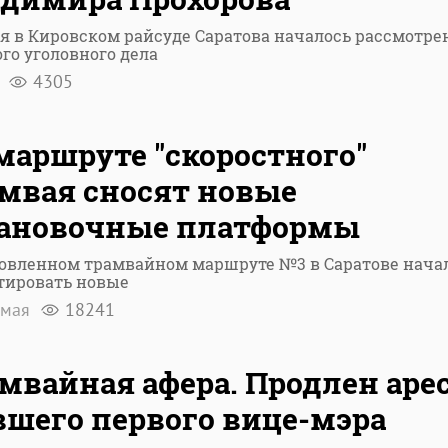
я в Кировском райсуде Саратова началось рассмотре
го уголовного дела
я
4305
маршруте "скоростного"
мвая сносят новые
тановочные платформы
новленном трамвайном маршруте №3 в Саратове нача
тировать новые
 мая
18241
мвайная афера. Продлен аре
шего первого вице-мэра