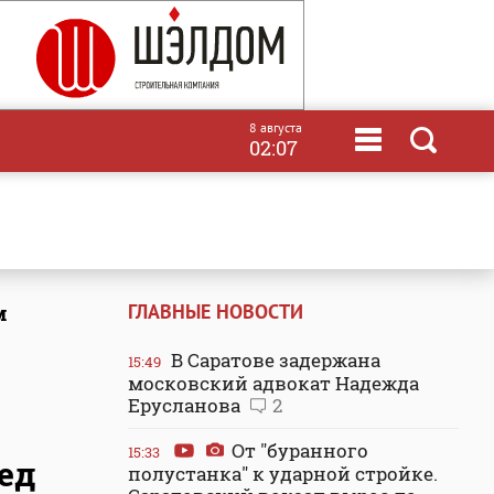
8 августа
02:07
ГЛАВНЫЕ НОВОСТИ
м
В Саратове задержана
15:49
московский адвокат Надежда
Ерусланова
2
От "буранного
15:33
ед
полустанка" к ударной стройке.