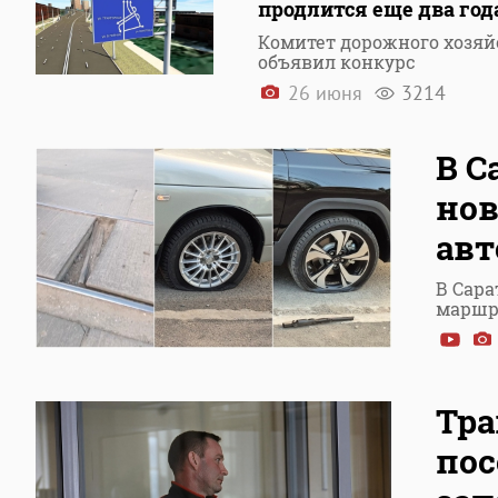
продлится еще два год
Комитет дорожного хозяй
объявил конкурс
26 июня
3214
В С
нов
авт
В Сара
маршр
Тра
пос