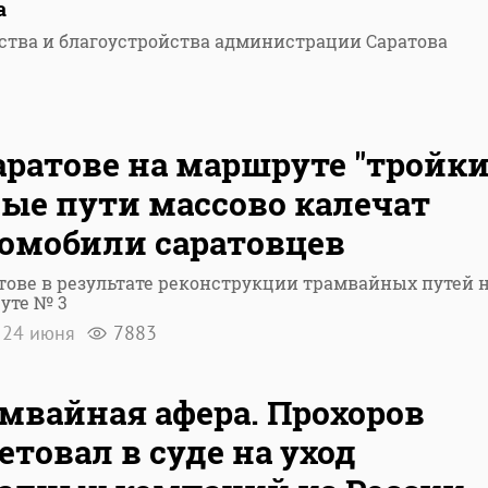
а
ства и благоустройства администрации Саратова
аратове на маршруте "тройки
ые пути массово калечат
омобили саратовцев
тове в результате реконструкции трамвайных путей 
уте № 3
24 июня
7883
мвайная афера. Прохоров
етовал в суде на уход