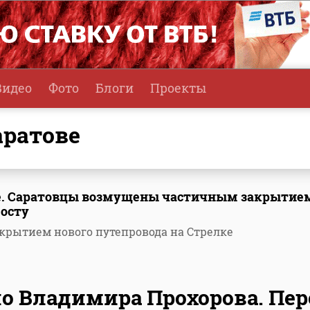
Видео
Фото
Блоги
Проекты
аратове
ке. Саратовцы возмущены частичным закрытие
осту
рытием нового путепровода на Стрелке
о Владимира Прохорова. Пер