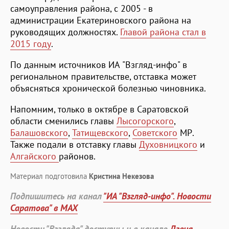
самоуправления района, с 2005 - в
администрации Екатериновского района на
руководящих должностях.
Главой района стал в
2015 году
.
По данным источников ИА "Взгляд-инфо" в
региональном правительстве, отставка может
объясняться хронической болезнью чиновника.
Напомним, только в октябре в Саратовской
области сменились главы
Лысогорского
,
Балашовского
,
Татищевского
,
Советского
МР.
Также подали в отставку главы
Духовницкого
и
Алгайского
районов.
Материал подготовила
Кристина Некезова
Подпишитесь на канал
"ИА "Взгляд-инфо". Новости
Саратова" в MAX
Новости "Взгляда" доступны и в канале
Дзена