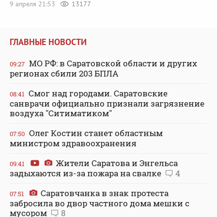
9 апреля 21:53
13177
ГЛАВНЫЕ НОВОСТИ
МО РФ: в Саратовской области и других
09:27
регионах сбили 203 БПЛА
Смог над городами. Саратовские
08:41
санврачи официально признали загрязнение
воздуха "Ситиматиком"
Олег Костин станет областным
07:50
министром здравоохранения
Жители Саратова и Энгельса
09:41
задыхаются из-за пожара на свалке
4
Саратовчанка в знак протеста
07:51
забросила во двор частного дома мешки с
мусором
8