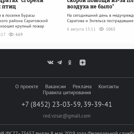
 птиц
воздуха не было"
 в поселке Бурасы
На сегодняшний день в медучрежд
кого района Саратовской
Саратова и Энгельса пострадавшие
оизошел крупный пожар
6 августа 15:11
1065
3:17
669
О проекте
Вакансии
Реклама
Контакты
Правила цитирования
+7 (8452) 23-03-59
,
39-39-41
red.vzsar@gmail.com
№ ФС77–75657 выдан 8 мая 2019 года Федеральной службой