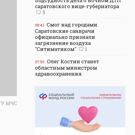
подсудность дела о ночном ДТП
саратовского вице-губернатора
5
Смог над городами.
08:41
Саратовские санврачи
официально признали
загрязнение воздуха
"Ситиматиком"
1
Олег Костин станет
07:50
областным министром
здравоохранения
ГУ МЧС