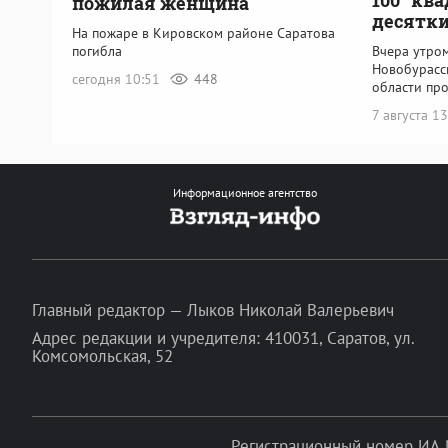
пожилая женщина
десятки
На пожаре в Кировском районе Саратова
Вчера утром
погибла
Новобурасс
сегодня 10:51
448
области пр
7 августа 1
Информационное агентство
Главный редактор — Лыков Николай Валерьевич
Адрес редакции и учредителя: 410031, Саратов, ул.
Комсомольская, 52
Регистрационный номер ИА 