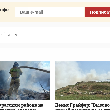
инфо"
Подписа
3
4
5
урасском районе на
Денис Грайфер: "Вызово
адратах" сгорели
скорой помощи из-за пл