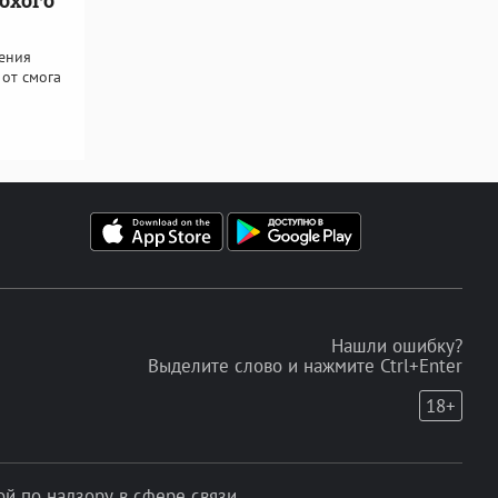
ения
 от смога
Нашли ошибку?
Выделите слово и нажмите Ctrl+Enter
18+
 по надзору в сфере связи,