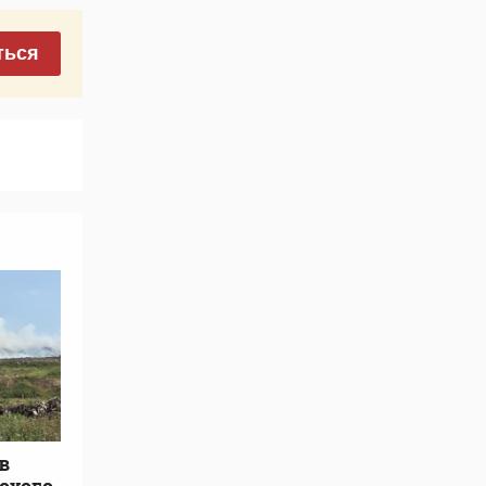
ться
в
охого