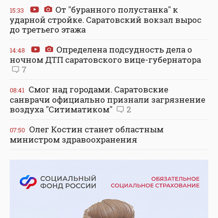
От "буранного полустанка" к
15:33
ударной стройке. Саратовский вокзал вырос
до третьего этажа
Определена подсудность дела о
14:48
ночном ДТП саратовского вице-губернатора
7
Смог над городами. Саратовские
08:41
санврачи официально признали загрязнение
воздуха "Ситиматиком"
2
Олег Костин станет областным
07:50
министром здравоохранения