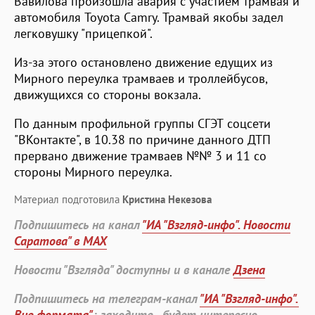
Вавилова произошла авария с участием трамвая и
автомобиля Toyota Camry. Трамвай якобы задел
легковушку "прицепкой".
Из-за этого остановлено движение едущих из
Мирного переулка трамваев и троллейбусов,
движущихся со стороны вокзала.
По данным профильной группы СГЭТ соцсети
"ВКонтакте", в 10.38 по причине данного ДТП
прервано движение трамваев №№ 3 и 11 со
стороны Мирного переулка.
Материал подготовила
Кристина Некезова
Подпишитесь на канал
"ИА "Взгляд-инфо". Новости
Саратова" в MAX
Новости "Взгляда" доступны и в канале
Дзена
Подпишитесь на телеграм-канал
"ИА "Взгляд-инфо".
Вне формата"
: заходите - будет интересно