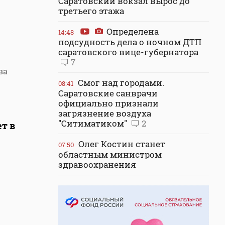
Саратовский вокзал вырос до
третьего этажа
Определена
14:48
подсудность дела о ночном ДТП
саратовского вице-губернатора
7
ва
Смог над городами.
08:41
Саратовские санврачи
официально признали
загрязнение воздуха
"Ситиматиком"
2
т в
Олег Костин станет
07:50
областным министром
здравоохранения