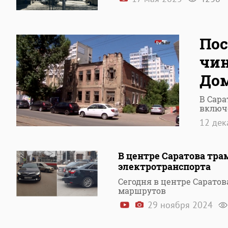
Пос
чин
Дом
В Сара
включ
12 де
В центре Саратова тра
электротранспорта
Сегодня в центре Саратов
маршрутов
29 ноября 2024