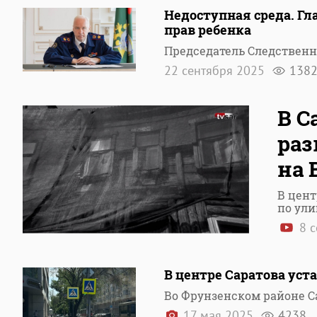
Недоступная среда. Гл
прав ребенка
Председатель Следственн
22 сентября 2025
138
В С
ра
на 
В цент
по ули
8 с
В центре Саратова уст
Во Фрунзенском районе 
17 мая 2025
4238