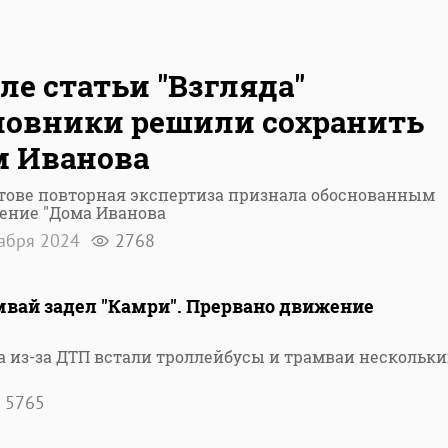
ле статьи "Взгляда"
овники решили сохранить
 Иванова
тове повторная экспертиза признала обоснованным
ение "Дома Иванова
кабря 2024
2768
мвай задел "Камри". Прервано движение
а из-за ДТП встали троллейбусы и трамваи нескольки
5765