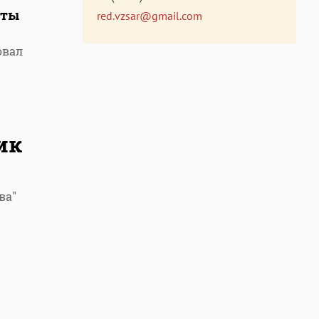
иты
red.vzsar@gmail.com
овал
ик
ва"