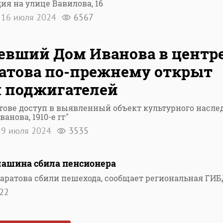
ия на улице Вавилова, 16
16 июля 2024
6567
евший Дом Иванова в центр
атова по-прежнему открыт
 поджигателей
тове доступ в выявленный объект культурного насле
ванова, 1910-е гг"
9 июля 2024
3535
машина сбила пенсионера
Саратова сбили пешехода, сообщает региональная ГИ
22