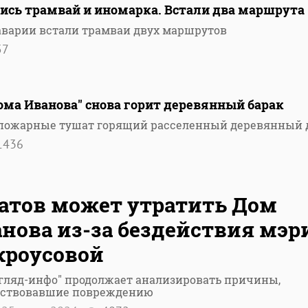
лись трамвай и иномарка. Встали два маршрута
 аварии встали трамваи двух маршрутов
57
Дома Иванова" снова горит деревянный барак
е пожарные тушат горящий расселенный деревянный 
1436
атов может утратить Дом
нова из-за бездействия мэр
кроусовой
гляд-инфо" продолжает анализировать причины,
бствовавшие повреждению