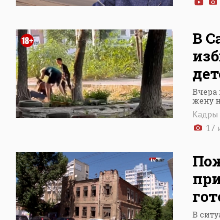
В С
изб
дет
Вчера 
жену н
Кадры 
17 
Пож
при
гот
В ситу