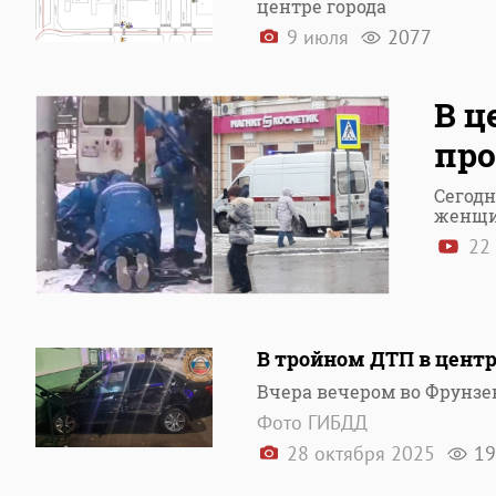
центре города
9 июля
2077
В ц
пр
Сегодн
женщ
22 
В тройном ДТП в центр
Вчера вечером во Фрунзе
Фото ГИБДД
28 октября 2025
19