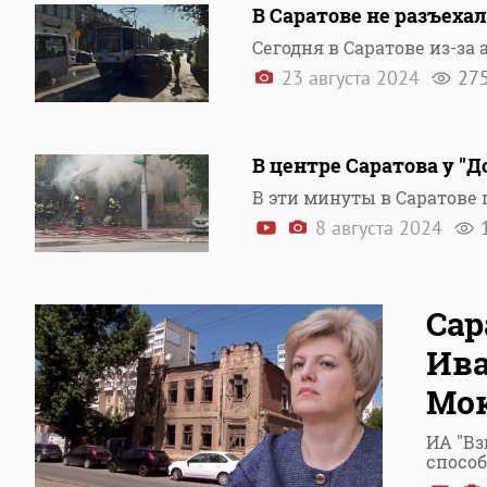
В Саратове не разъеха
Сегодня в Саратове из-за
23 августа 2024
27
В центре Саратова у "
В эти минуты в Саратов
8 августа 2024
Сар
Ива
Мо
ИА "Вз
спосо