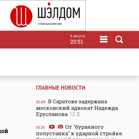
8 августа
20:51
ГЛАВНЫЕ НОВОСТИ
В Саратове задержана
15:49
московский адвокат Надежда
Ерусланова
2
От "буранного
15:33
кой
полустанка" к ударной стройке.