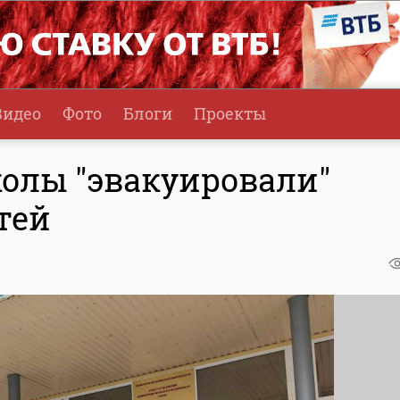
Видео
Фото
Блоги
Проекты
колы "эвакуировали"
тей