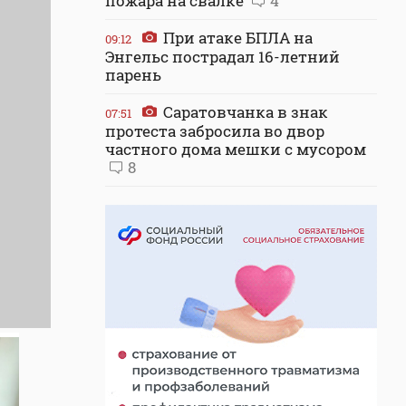
пожара на свалке
4
При атаке БПЛА на
09:12
Энгельс пострадал 16-летний
парень
Саратовчанка в знак
07:51
протеста забросила во двор
частного дома мешки с мусором
8