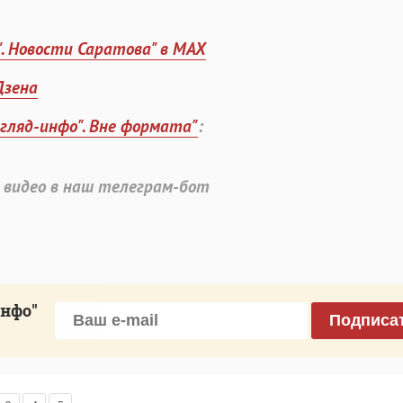
". Новости Саратова" в MAX
Дзена
згляд-инфо". Вне формата"
:
 видео в наш телеграм-бот
инфо"
Подписа