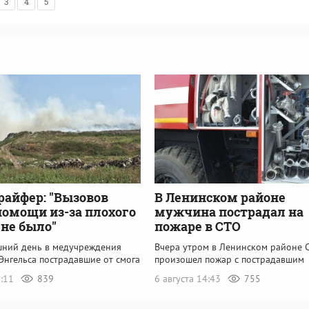
3
4
5
райфер: "Вызовов
В Ленинском районе
помощи из-за плохого
мужчина пострадал на
 не было"
пожаре в СТО
шний день в медучреждения
Вчера утром в Ленинском районе 
Энгельса пострадавшие от смога
произошел пожар с пострадавшим
5:11
839
6 августа 14:43
755