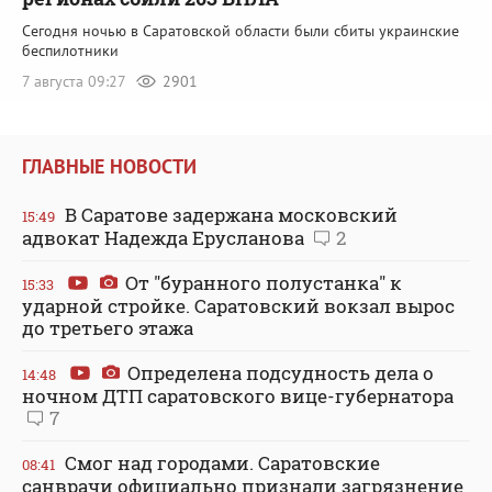
Сегодня ночью в Саратовской области были сбиты украинские
беспилотники
7 августа 09:27
2901
ГЛАВНЫЕ НОВОСТИ
В Саратове задержана московский
15:49
адвокат Надежда Ерусланова
2
От "буранного полустанка" к
15:33
ударной стройке. Саратовский вокзал вырос
до третьего этажа
Определена подсудность дела о
14:48
ночном ДТП саратовского вице-губернатора
7
Смог над городами. Саратовские
08:41
санврачи официально признали загрязнение