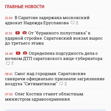
ГЛАВНЫЕ НОВОСТИ
В Саратове задержана московский
15:49
адвокат Надежда Ерусланова
2
От "буранного полустанка" к
15:33
ударной стройке. Саратовский вокзал вырос
до третьего этажа
Определена подсудность дела о
14:48
ночном ДТП саратовского вице-губернатора
7
Смог над городами. Саратовские
08:41
санврачи официально признали загрязнение
воздуха "Ситиматиком"
2
Олег Костин станет областным
07:50
министром здравоохранения