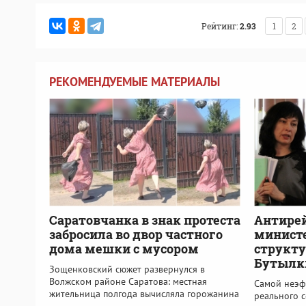
Рейтинг:
2.93
1
2
РЕКОМЕНДУЕМЫЕ МАТЕРИАЛЫ
Саратовчанка в знак протеста
Антире
забросила во двор частного
министе
дома мешки с мусором
структу
Бутылк
Зощенковский сюжет развернулся в
Волжском районе Саратова: местная
Самой неэф
жительница полгода вычисляла горожанина
реального 