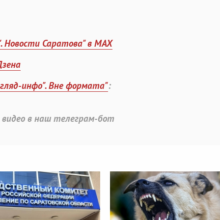
". Новости Саратова" в MAX
Дзена
згляд-инфо". Вне формата"
:
 видео в наш телеграм-бот