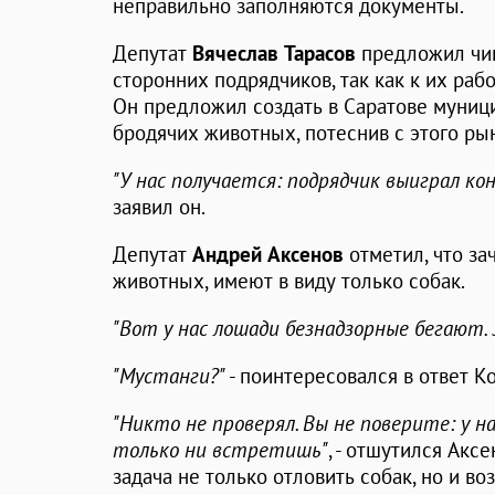
неправильно заполняются документы.
Депутат
Вячеслав Тарасов
предложил чин
сторонних подрядчиков, так как к их раб
Он предложил создать в Саратове муниц
бродячих животных, потеснив с этого рын
"У нас получается: подрядчик выиграл кон
заявил он.
Депутат
Андрей Аксенов
отметил, что за
животных, имеют в виду только собак.
"Вот у нас лошади безнадзорные бегают.
"Мустанги?"
- поинтересовался в ответ К
"Никто не проверял. Вы не поверите: у н
только ни встретишь"
, - отшутился Аксе
задача не только отловить собак, но и 