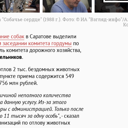
Собачье сердце" (1988 г.). Фото: © ИА "Взгляд-инфо"/
К
ние собак
в Саратове выделили
 заседании комитета гордумы
по
ль комитета дорожного хозяйства,
ельников
.
 отлов 2 тыс. бездомных животных
в пункте приема содержится 549
756 млн рублей.
ричиной неполного количества
 данную услугу. Из-за этого
ры с администрацией. Только после
 11 тысяч за одну особь"
, - сказал
ганизаций по отлову животных