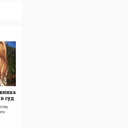
овника
в суд
еству
его