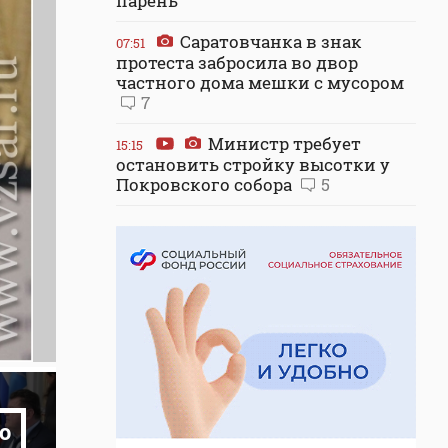
парень
Саратовчанка в знак
07:51
протеста забросила во двор
частного дома мешки с мусором
7
Министр требует
15:15
остановить стройку высотки у
Покровского собора
5
о