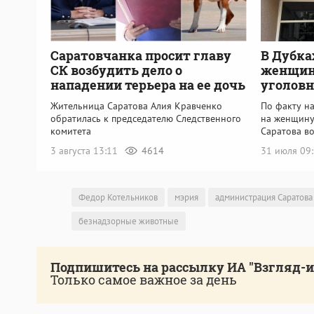
Саратовчанка просит главу
В Дубка
СК возбудить дело о
женщин
нападении терьера на ее дочь
уголовн
Жительница Саратова Алия Кравченко
По факту н
обратилась к председателю Следственного
на женщину
комитета
Саратова в
3 августа 13:11
4614
31 июля 09
Федор Котельников
мэрия
администрация Саратова
безнадзорные животные
Подпишитесь на рассылку ИА "Взгляд-
Только самое важное за день