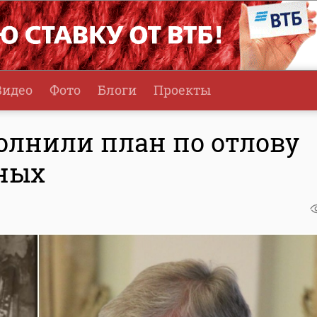
Видео
Фото
Блоги
Проекты
олнили план по отлову
ных