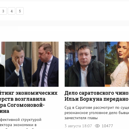
3
4
5
йтинг экономических
Дело саратовского чин
рств возглавила
Ильи Боркуна передано 
ра Согомоновой-
Суд в Саратове рассмотрит по сущ
ина
резонансное уголовное дело бывш
заместителя главы
фективной структурой
сектора экономики в
3 августа 18:07
10477