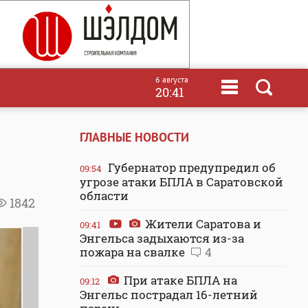
6 августа
20:41
ГЛАВНЫЕ НОВОСТИ
Губернатор предупредил об
09:54
угрозе атаки БПЛА в Саратовской
области
1842
Жители Саратова и
09:41
Энгельса задыхаются из-за
пожара на свалке
4
При атаке БПЛА на
09:12
Энгельс пострадал 16-летний