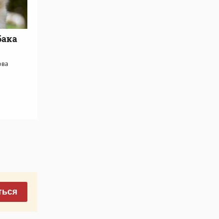
бака
ова
ться