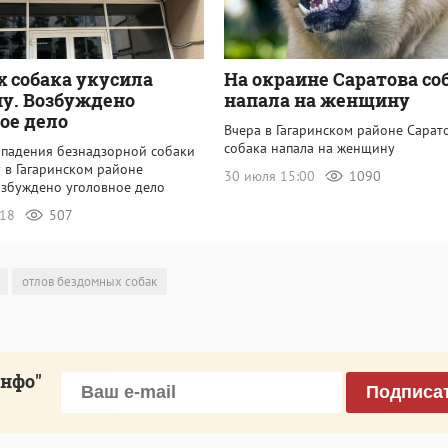
х собака укусила
На окраине Саратова со
у. Возбуждено
напала на женщину
ое дело
Вчера в Гагаринском районе Сарат
собака напала на женщину
ападения безнадзорной собаки
 в Гагаринском районе
30 июля 15:00
1090
озбуждено уголовное дело
:18
507
отлов бездомных собак
инфо"
Подписа