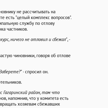
овнику не рассчитывать на
оте есть "целый комплекс вопросов".
ипальную службу по отлову
ка частников.
курс, ничего не отловил и сбежал"
, -
частую чиновники, говоря об отлове
 Заберете?"
- спросил он.
отельников.
ас Гагаринский район, там что
нов, напомнив, что у комитета есть
возвращать хозяевам сбежавших