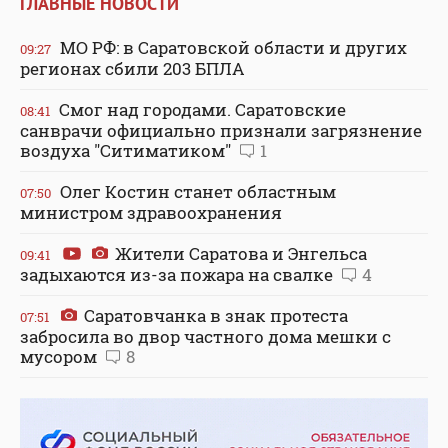
ГЛАВНЫЕ НОВОСТИ
МО РФ: в Саратовской области и других
09:27
регионах сбили 203 БПЛА
Смог над городами. Саратовские
08:41
санврачи официально признали загрязнение
воздуха "Ситиматиком"
1
Олег Костин станет областным
07:50
министром здравоохранения
Жители Саратова и Энгельса
09:41
задыхаются из-за пожара на свалке
4
Саратовчанка в знак протеста
07:51
забросила во двор частного дома мешки с
мусором
8