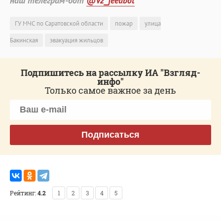
наш телеграм-бот
@Vz_feedbot
ГУ МЧС по Саратовской области
пожар
улица
Бакинская
эвакуация жильцов
Подпишитесь на рассылку ИА "Взгляд-
инфо"
Только самое важное за день
Подписаться
Рейтинг:
4.2
1
2
3
4
5