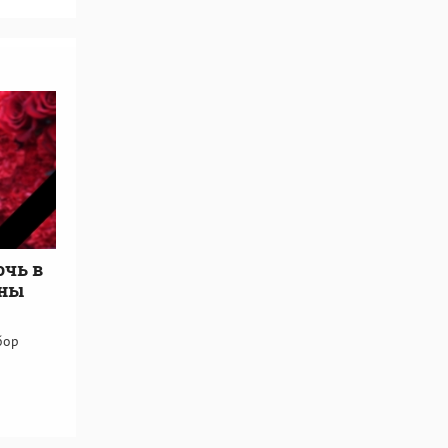
очь в
оны
бор