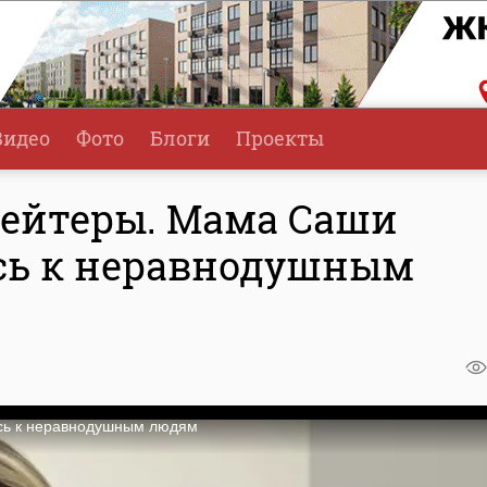
Видео
Фото
Блоги
Проекты
хейтеры. Мама Саши
сь к неравнодушным