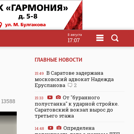
8 августа
17:07
ГЛАВНЫЕ НОВОСТИ
В Саратове задержана
15:49
московский адвокат Надежда
Ерусланова
2
От "буранного
15:33
13588
полустанка" к ударной стройке.
Саратовский вокзал вырос до
третьего этажа
Определена
14:48