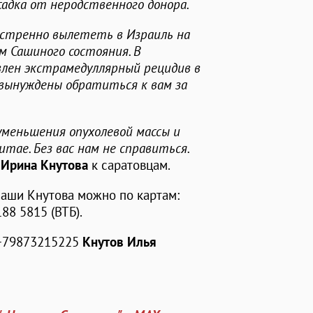
садка от неродственного донора.
кстренно вылететь в Израиль на
ем Сашиного состояния. В
влен экстрамедуллярный рецидив в
ы вынуждены обратиться к вам за
уменьшения опухолевой массы и
тае. Без вас нам не справиться.
ь
Ирина Кнутова
к саратовцам.
аши Кнутова можно по картам:
88 5815 (ВТБ).
 +79873215225
Кнутов Илья