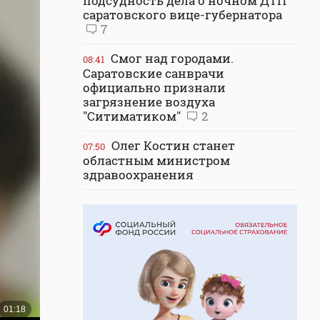
подсудность дела о ночном ДТП
саратовского вице-губернатора
7
Смог над городами.
08:41
Саратовские санврачи
официально признали
загрязнение воздуха
"Ситиматиком"
2
Олег Костин станет
07:50
областным министром
здравоохранения