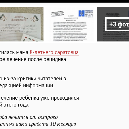
+3 фо
атилась мама
8-летнего саратовца
ное лечение после рецидива
 из-за критики читателей в
редакцией информации.
 лечение ребенка уже проводился
 этого года.
года лечится от острого
анных вами средств 10 месяцев