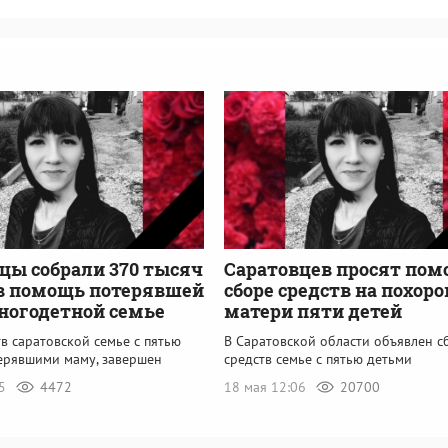
цы собрали 370 тысяч
Саратовцев просят пом
в помощь потерявшей
сборе средств на похор
ногодетной семье
матери пяти детей
в саратовской семье с пятью
В Саратовской области объявлен с
терявшими маму, завершен
средств семье с пятью детьми
05
4472
18 мая 12:06
20700