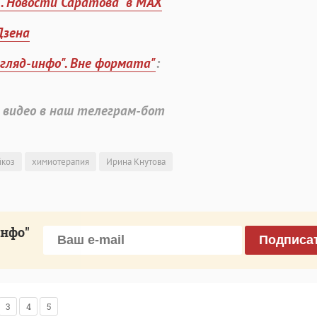
". Новости Саратова" в MAX
Дзена
згляд-инфо". Вне формата"
:
 видео в наш телеграм-бот
йкоз
химиотерапия
Ирина Кнутова
инфо"
Подписа
3
4
5