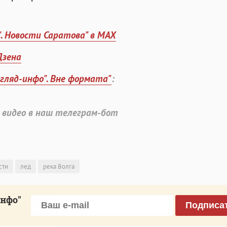
". Новости Саратова" в MAX
Дзена
згляд-инфо". Вне формата"
:
 видео в наш телеграм-бот
сти
лед
река Волга
инфо"
Подписа