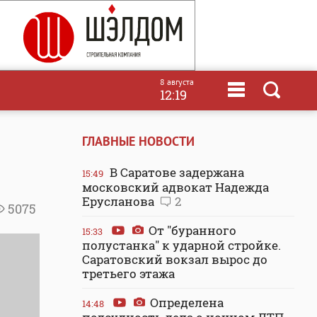
8 августа
12:19
ГЛАВНЫЕ НОВОСТИ
В Саратове задержана
15:49
московский адвокат Надежда
Ерусланова
2
5075
От "буранного
15:33
полустанка" к ударной стройке.
Саратовский вокзал вырос до
третьего этажа
Определена
14:48