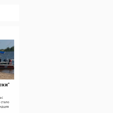
ски"
ьс
 стало
видцев