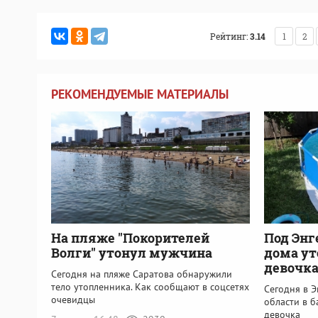
Рейтинг:
3.14
1
2
РЕКОМЕНДУЕМЫЕ МАТЕРИАЛЫ
На пляже "Покорителей
Под Энг
Волги" утонул мужчина
дома ут
девочк
Сегодня на пляже Саратова обнаружили
тело утопленника. Как сообщают в соцсетях
Сегодня в 
очевидцы
области в б
девочка