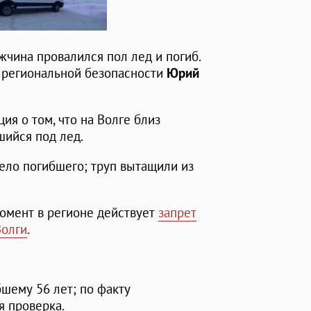
жчина провалился пол лед и погиб.
 региональной безопасности
Юрий
ия о том, что на Волге близ
шийся под лед.
тело погибшего; труп вытащили из
омент в регионе действует
запрет
Волги
.
бшему 56 лет; по факту
я проверка.