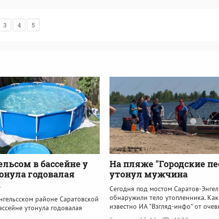
3
4
5
ельсом в бассейне у
На пляже "Городские пе
онула годовалая
утонул мужчина
а
Сегодня под мостом Саратов-Энгел
обнаружили тело утопленника. Как
Энгельсском районе Саратовской
известно ИА "Взгляд-инфо" от оче
ассейне утонула годовалая