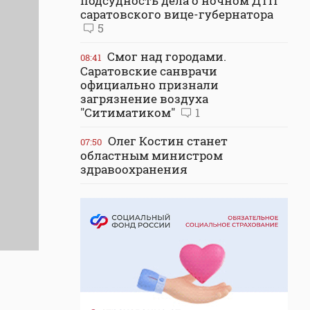
подсудность дела о ночном ДТП
саратовского вице-губернатора
5
Смог над городами.
08:41
Саратовские санврачи
официально признали
загрязнение воздуха
"Ситиматиком"
1
Олег Костин станет
07:50
областным министром
здравоохранения