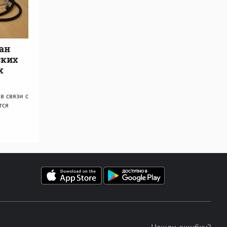
ан
ских
х
в связи с
тся