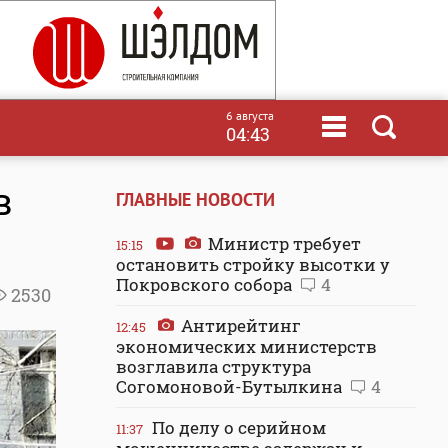
6 августа
04:43
в
ГЛАВНЫЕ НОВОСТИ
Министр требует
15:15
остановить стройку высотки у
Покровского собора
4
2530
Антирейтинг
12:45
экономических министерств
возглавила структура
Согомоновой-Бутылкина
4
По делу о серийном
11:37