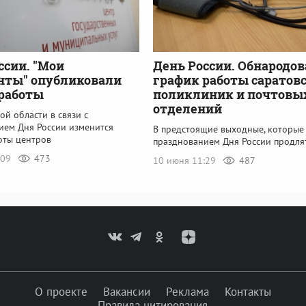
ссии. "Мои
День России. Обнародов
нты" опубликовали
график работы саратов
работы
поликлиник и почтовы
отделений
ой области в связи с
ием Дня России изменится
В предстоящие выходные, которые 
оты центров
празднованием Дня России продля
:09
473
10 июня 11:29
487
О проекте
Вакансии
Реклама
Контакты
Правила цитирования