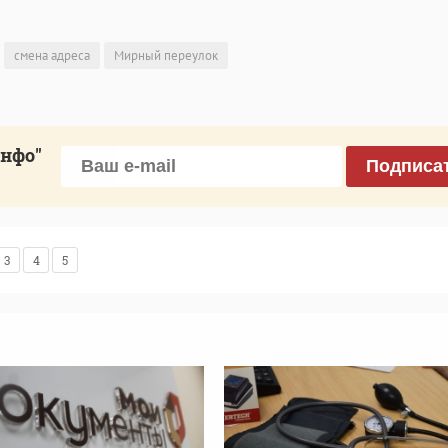
смена адреса
Мирный переулок
инфо"
Подписа
3
4
5