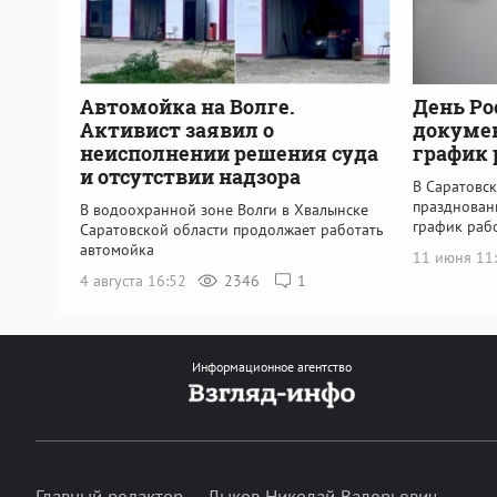
Автомойка на Волге.
День Ро
Активист заявил о
докуме
неисполнении решения суда
график 
и отсутствии надзора
В Саратовск
празднован
В водоохранной зоне Волги в Хвалынске
график раб
Саратовской области продолжает работать
автомойка
11 июня 11
4 августа 16:52
2346
1
Информационное агентство